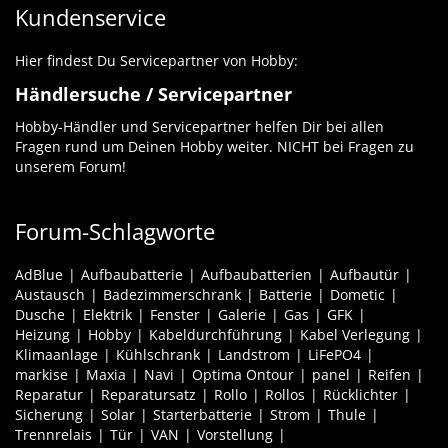
Kundenservice
Hier findest Du Servicepartner von Hobby:
Händlersuche / Servicepartner
Hobby-Händler und Servicepartner helfen Dir bei allen
Fragen rund um Deinen Hobby weiter. NICHT bei Fragen zu
unserem Forum!
Forum-Schlagworte
AdBlue
Aufbaubatterie
Aufbaubatterien
Aufbautür
Austausch
Badezimmerschrank
Batterie
Dometic
Dusche
Elektrik
Fenster
Galerie
Gas
GFK
Heizung
Hobby
Kabeldurchführung
Kabel Verlegung
Klimaanlage
Kühlschrank
Landstrom
LiFePO4
markise
Maxia
Navi
Optima Ontour
panel
Reifen
Reparatur
Reparatursatz
Rollo
Rollos
Rücklichter
Sicherung
Solar
Starterbatterie
Strom
Thule
Trennrelais
Tür
VAN
Vorstellung