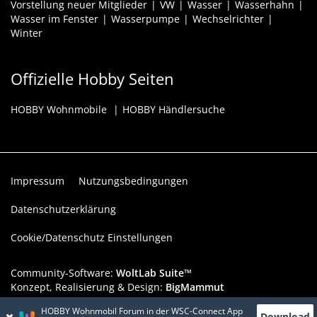
Vorstellung neuer Mitglieder
VW
Wasser
Wasserhahn
Wasser im Fenster
Wasserpumpe
Wechselrichter
Winter
Offizielle Hobby Seiten
HOBBY Wohnmobile
HOBBY Händlersuche
Impressum
Nutzungsbedingungen
Datenschutzerklärung
Cookie/Datenschutz Einstellungen
Community-Software:
WoltLab Suite™
Konzept, Realisierung & Design:
BigMammut
HOBBY Wohnmobil Forum in der WSC-Connect App
Werbelink: Dieser Werbeplatz ist verfügbar!
Download