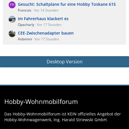
Gesucht: Schaltplane fur eine Hobby Toskane 615
Francois
Vor 14 Stunden
Im Fahrerhaus klackert es
Opacharly
Vor 17 Stunden
CEE-Zwischenadapter bauen
Aidamini
Vor 17 Stunden
Desktop Version
Hobby-Wohnmobilforum
Das Hobby-Wohnmobilforum ist KEIN offizielles Angebot der
Hobby-Wohnwagenwerk, Ing. Harald Striewski GmbH.