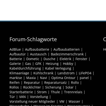
Forum-Schlagworte
O
AdBlue
Aufbaubatterie
Aufbaubatterien
H
Aufbautür
Austausch
Badezimmerschrank
Batterie
Dometic
Dusche
Elektrik
Fenster
Galerie
Gas
GFK
Heizung
Hobby
Kabeldurchführung
Kabel Verlegung
Klimaanlage
Kühlschrank
Landstrom
LiFePO4
markise
Maxia
Navi
Optima Ontour
panel
Reifen
Reparatur
Reparatursatz
Rollo
Rollos
Rücklichter
Sicherung
Solar
Starterbatterie
Strom
Thule
Trennrelais
Tür
VAN
Vorstellung
Vorstellung neuer Mitglieder
VW
Wasser