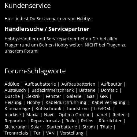
Kundenservice
Hier findest Du Servicepartner von Hobby:
Händlersuche / Servicepartner
Hobby-Händler und Servicepartner helfen Dir bei allen
Fragen rund um Deinen Hobby weiter. NICHT bei Fragen zu
unserem Forum!
Forum-Schlagworte
AdBlue
Aufbaubatterie
Aufbaubatterien
Aufbautür
Austausch
Badezimmerschrank
Batterie
Dometic
Dusche
Elektrik
Fenster
Galerie
Gas
GFK
Heizung
Hobby
Kabeldurchführung
Kabel Verlegung
Klimaanlage
Kühlschrank
Landstrom
LiFePO4
markise
Maxia
Navi
Optima Ontour
panel
Reifen
Reparatur
Reparatursatz
Rollo
Rollos
Rücklichter
Sicherung
Solar
Starterbatterie
Strom
Thule
Trennrelais
Tür
VAN
Vorstellung