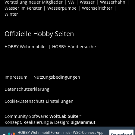
Vorstellung neuer Mitglieder
VW
Wasser
Wasserhahn
Wasser im Fenster
Wasserpumpe
Wechselrichter
Winter
Offizielle Hobby Seiten
HOBBY Wohnmobile
HOBBY Händlersuche
Impressum
Nutzungsbedingungen
Datenschutzerklärung
Cookie/Datenschutz Einstellungen
Community-Software:
WoltLab Suite™
Konzept, Realisierung & Design:
BigMammut
HOBBY Wohnmobil Forum in der WSC-Connect App
Werbelink: Dieser Werbeplatz ist verfügbar!
Download