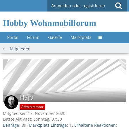
Anmelden oder registrieren
Hobby Wohnmobilforum
Portal
Forum
Galerie
Marktplatz
Untermenü »
Mitglieder
Hajö
Administrator
Mitglied seit 17. November 2020
Letzte Aktivität:
Sonntag, 07:33
Beiträge
89
Marktplatz Einträge
1
Erhaltene Reaktionen