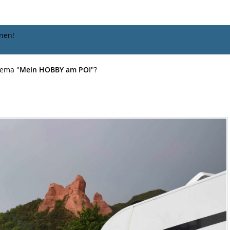
nen!
hema "
Mein HOBBY am POI
"?