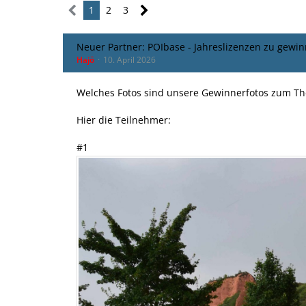
1
2
3
Neuer Partner: POIbase - Jahreslizenzen zu gewin
Hajö
10. April 2026
Welches Fotos sind unsere Gewinnerfotos zum T
Hier die Teilnehmer:
#1