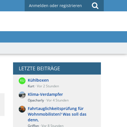
Anmelden oder registrieren
LETZTE BEITRÄGE
Kühlboxen
Kurt
Vor 2 Stunden
Klima-Verdampfer
Opacharly
Vor 4 Stunden
Fahrtauglichkeitsprüfung für
Wohnmobilisten? Was soll das
denn,
Griffon
Vor 8 Stunden