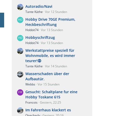
Autoradio/Navi
Tante Käthe
Vor 12 Stunden
Hobby Drive 70GE Premium,
Heckbeschriftung
Hobbit74
Vor 13 Stunden
Hobbyschriftzug
Hobbit74
Vor 13 Stunden
Werkstattpreise speziell für
Wohnmobile, es wird immer
teurer!😡
Tante Käthe
Vor 14 Stunden
Wasserschaden über der
Aufbautür.
Webbs
Vor 15 Stunden
Gesucht: Schaltplane fur eine
Hobby Toskane 615
Francois
Gestern, 22:25
Im Fahrerhaus klackert es
Opacharly
Gestern, 20:16