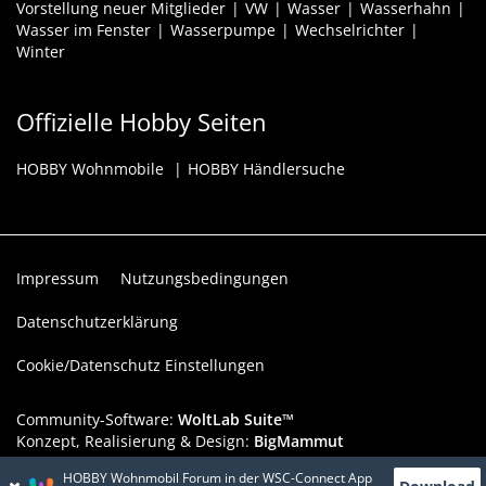
Vorstellung neuer Mitglieder
VW
Wasser
Wasserhahn
Wasser im Fenster
Wasserpumpe
Wechselrichter
Winter
Offizielle Hobby Seiten
HOBBY Wohnmobile
HOBBY Händlersuche
Impressum
Nutzungsbedingungen
Datenschutzerklärung
Cookie/Datenschutz Einstellungen
Community-Software:
WoltLab Suite™
Konzept, Realisierung & Design:
BigMammut
HOBBY Wohnmobil Forum in der WSC-Connect App
Werbelink: Dieser Werbeplatz ist verfügbar!