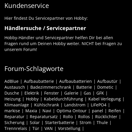
Kundenservice
Hier findest Du Servicepartner von Hobby:
Händlersuche / Servicepartner
Hobby-Händler und Servicepartner helfen Dir bei allen
Fragen rund um Deinen Hobby weiter. NICHT bei Fragen zu
unserem Forum!
Forum-Schlagworte
AdBlue
Aufbaubatterie
Aufbaubatterien
Aufbautür
Austausch
Badezimmerschrank
Batterie
Dometic
Dusche
Elektrik
Fenster
Galerie
Gas
GFK
Heizung
Hobby
Kabeldurchführung
Kabel Verlegung
Klimaanlage
Kühlschrank
Landstrom
LiFePO4
markise
Maxia
Navi
Optima Ontour
panel
Reifen
Reparatur
Reparatursatz
Rollo
Rollos
Rücklichter
Sicherung
Solar
Starterbatterie
Strom
Thule
Trennrelais
Tür
VAN
Vorstellung