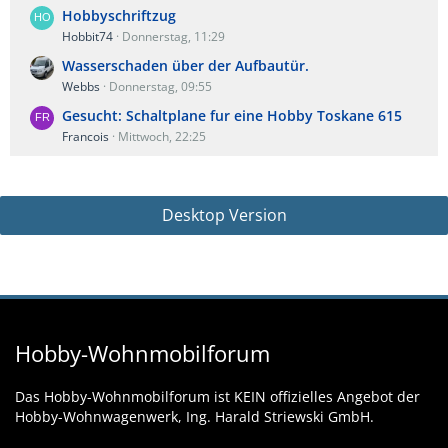
Hobbyschriftzug
Hobbit74
Donnerstag, 11:29
Wasserschaden über der Aufbautür.
Webbs
Donnerstag, 09:55
Gesucht: Schaltplane fur eine Hobby Toskane 615
Francois
Mittwoch, 22:25
Desktop Version
Hobby-Wohnmobilforum
Das Hobby-Wohnmobilforum ist KEIN offizielles Angebot der
Hobby-Wohnwagenwerk, Ing. Harald Striewski GmbH.