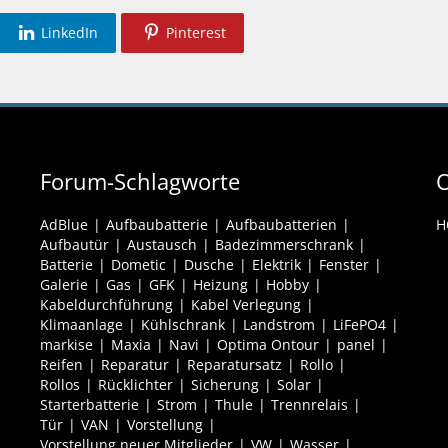
LinkedIn
Pinterest
Forum-Schlagworte
O
AdBlue
Aufbaubatterie
Aufbaubatterien
H
Aufbautür
Austausch
Badezimmerschrank
Batterie
Dometic
Dusche
Elektrik
Fenster
Galerie
Gas
GFK
Heizung
Hobby
Kabeldurchführung
Kabel Verlegung
Klimaanlage
Kühlschrank
Landstrom
LiFePO4
markise
Maxia
Navi
Optima Ontour
panel
Reifen
Reparatur
Reparatursatz
Rollo
Rollos
Rücklichter
Sicherung
Solar
Starterbatterie
Strom
Thule
Trennrelais
Tür
VAN
Vorstellung
Vorstellung neuer Mitglieder
VW
Wasser