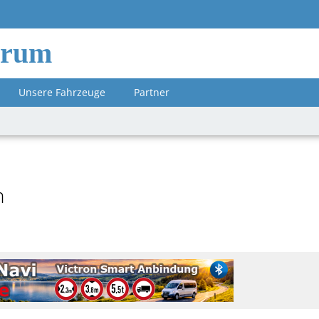
orum
Unsere Fahrzeuge
Partner
n
optima_on