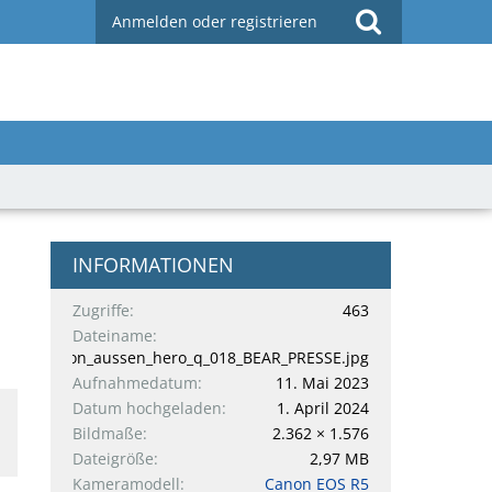
Anmelden oder registrieren
INFORMATIONEN
Zugriffe
463
Dateiname
tour_edition_aussen_hero_q_018_BEAR_PRESSE.jpg
Aufnahmedatum
11. Mai 2023
Datum hochgeladen
1. April 2024
Bildmaße
2.362 × 1.576
Dateigröße
2,97 MB
Kameramodell
Canon EOS R5