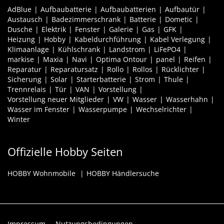
AdBlue
Aufbaubatterie
Aufbaubatterien
Aufbautür
Austausch
Badezimmerschrank
Batterie
Dometic
Dusche
Elektrik
Fenster
Galerie
Gas
GFK
Heizung
Hobby
Kabeldurchführung
Kabel Verlegung
Klimaanlage
Kühlschrank
Landstrom
LiFePO4
markise
Maxia
Navi
Optima Ontour
panel
Reifen
Reparatur
Reparatursatz
Rollo
Rollos
Rücklichter
Sicherung
Solar
Starterbatterie
Strom
Thule
Trennrelais
Tür
VAN
Vorstellung
Vorstellung neuer Mitglieder
VW
Wasser
Wasserhahn
Wasser im Fenster
Wasserpumpe
Wechselrichter
Winter
Offizielle Hobby Seiten
HOBBY Wohnmobile
HOBBY Händlersuche
Impressum
Nutzungsbedingungen