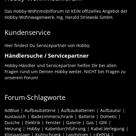
Das Hobby-Wohnmobilforum ist KEIN offizielles Angebot der
Hobby-Wohnwagenwerk, Ing. Harald Striewski GmbH.
Kundenservice
Hier findest Du Servicepartner von Hobby:
Händlersuche / Servicepartner
Hobby-Händler und Servicepartner helfen Dir bei allen
Fragen rund um Deinen Hobby weiter. NICHT bei Fragen zu
unserem Forum!
Forum-Schlagworte
AdBlue
Aufbaubatterie
Aufbaubatterien
Aufbautür
Austausch
Badezimmerschrank
Batterie
Dometic
Dusche
Elektrik
Fenster
Galerie
Gas
GFK
Heizung
Hobby
Kabeldurchführung
Kabel Verlegung
Klimaanlage
Kühlschrank
Landstrom
LiFePO4