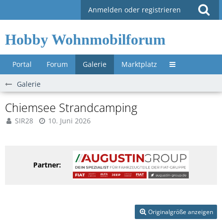
Anmelden oder registrieren
Hobby Wohnmobilforum
Portal
Forum
Galerie
Marktplatz
Untermenü »
Galerie
Chiemsee Strandcamping
SIR28
10. Juni 2026
Partner:
Originalgröße anzeigen