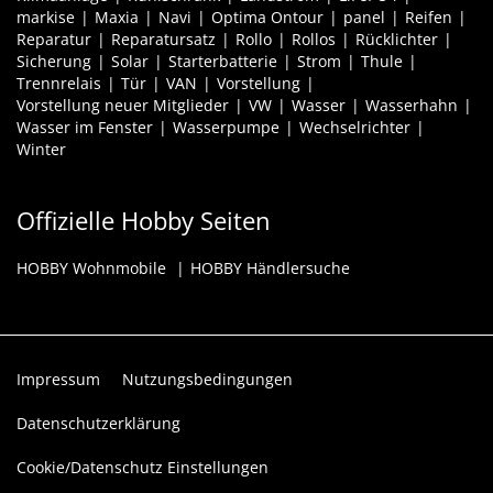
markise
Maxia
Navi
Optima Ontour
panel
Reifen
Reparatur
Reparatursatz
Rollo
Rollos
Rücklichter
Sicherung
Solar
Starterbatterie
Strom
Thule
Trennrelais
Tür
VAN
Vorstellung
Vorstellung neuer Mitglieder
VW
Wasser
Wasserhahn
Wasser im Fenster
Wasserpumpe
Wechselrichter
Winter
Offizielle Hobby Seiten
HOBBY Wohnmobile
HOBBY Händlersuche
Impressum
Nutzungsbedingungen
Datenschutzerklärung
Cookie/Datenschutz Einstellungen