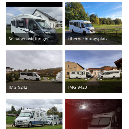
3
So haben wir ihn gefunden
Übernachtungsplatz in Void-Vacon (Dept. Meuse), Frankreich
6. Dezember 2025
13. November 2025
1
IMG_9242
IMG_9423
2. November 2025
2. November 2025