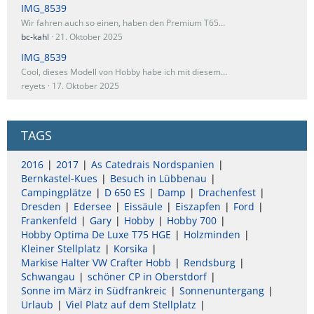
IMG_8539
Wir fahren auch so einen, haben den Premium T65…
bc-kahl
21. Oktober 2025
IMG_8539
Cool, dieses Modell von Hobby habe ich mit diesem…
reyets
17. Oktober 2025
TAGS
2016
2017
As Catedrais Nordspanien
Bernkastel-Kues
Besuch in Lübbenau
Campingplätze
D 650 ES
Damp
Drachenfest
Dresden
Edersee
Eissäule
Eiszapfen
Ford
Frankenfeld
Gary
Hobby
Hobby 700
Hobby Optima De Luxe T75 HGE
Holzminden
Kleiner Stellplatz
Korsika
Markise Halter VW Crafter Hobb
Rendsburg
Schwangau
schöner CP in Oberstdorf
Sonne im März in Südfrankreic
Sonnenuntergang
Urlaub
Viel Platz auf dem Stellplatz