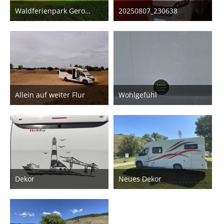
Waldferienpark Gerolstein
20250807_230638
6. Oktober 2025
7. August 2025
2
1
Allein auf weiter Flur
Wohlgefühl
6. Juli 2025
23. Mai 2025
3
Dekor
Neues Dekor
19. Mai 2025
14. Mai 2025
1
1