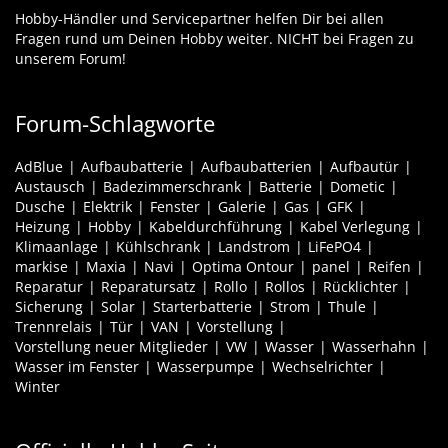
Hobby-Händler und Servicepartner helfen Dir bei allen
Fragen rund um Deinen Hobby weiter. NICHT bei Fragen zu
unserem Forum!
Forum-Schlagworte
AdBlue
Aufbaubatterie
Aufbaubatterien
Aufbautür
Austausch
Badezimmerschrank
Batterie
Dometic
Dusche
Elektrik
Fenster
Galerie
Gas
GFK
Heizung
Hobby
Kabeldurchführung
Kabel Verlegung
Klimaanlage
Kühlschrank
Landstrom
LiFePO4
markise
Maxia
Navi
Optima Ontour
panel
Reifen
Reparatur
Reparatursatz
Rollo
Rollos
Rücklichter
Sicherung
Solar
Starterbatterie
Strom
Thule
Trennrelais
Tür
VAN
Vorstellung
Vorstellung neuer Mitglieder
VW
Wasser
Wasserhahn
Wasser im Fenster
Wasserpumpe
Wechselrichter
Winter