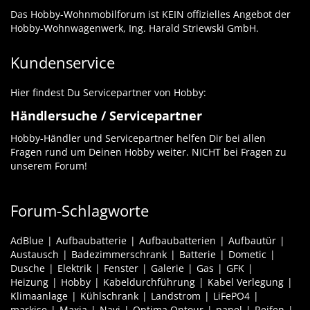
Das Hobby-Wohnmobilforum ist KEIN offizielles Angebot der
Hobby-Wohnwagenwerk, Ing. Harald Striewski GmbH.
Kundenservice
Hier findest Du Servicepartner von Hobby:
Händlersuche / Servicepartner
Hobby-Händler und Servicepartner helfen Dir bei allen
Fragen rund um Deinen Hobby weiter. NICHT bei Fragen zu
unserem Forum!
Forum-Schlagworte
AdBlue
Aufbaubatterie
Aufbaubatterien
Aufbautür
Austausch
Badezimmerschrank
Batterie
Dometic
Dusche
Elektrik
Fenster
Galerie
Gas
GFK
Heizung
Hobby
Kabeldurchführung
Kabel Verlegung
Klimaanlage
Kühlschrank
Landstrom
LiFePO4
markise
Maxia
Navi
Optima Ontour
panel
Reifen