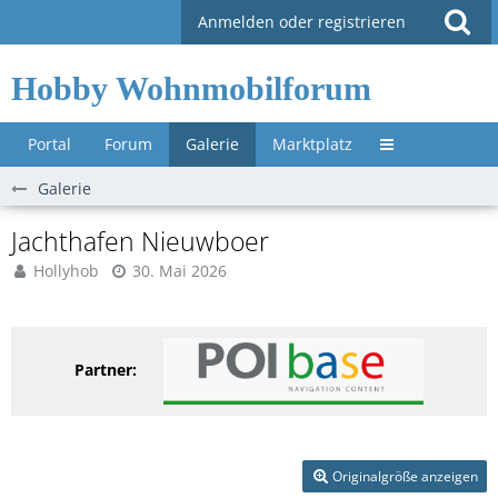
Anmelden oder registrieren
Hobby Wohnmobilforum
Portal
Forum
Galerie
Marktplatz
Untermenü »
Galerie
Jachthafen Nieuwboer
Hollyhob
30. Mai 2026
Partner:
Originalgröße anzeigen