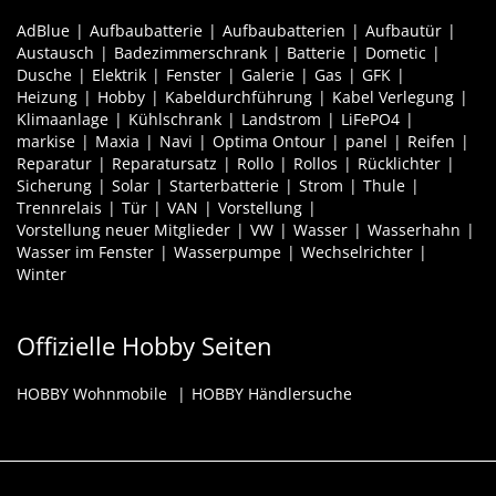
AdBlue
Aufbaubatterie
Aufbaubatterien
Aufbautür
Austausch
Badezimmerschrank
Batterie
Dometic
Dusche
Elektrik
Fenster
Galerie
Gas
GFK
Heizung
Hobby
Kabeldurchführung
Kabel Verlegung
Klimaanlage
Kühlschrank
Landstrom
LiFePO4
markise
Maxia
Navi
Optima Ontour
panel
Reifen
Reparatur
Reparatursatz
Rollo
Rollos
Rücklichter
Sicherung
Solar
Starterbatterie
Strom
Thule
Trennrelais
Tür
VAN
Vorstellung
Vorstellung neuer Mitglieder
VW
Wasser
Wasserhahn
Wasser im Fenster
Wasserpumpe
Wechselrichter
Winter
Offizielle Hobby Seiten
HOBBY Wohnmobile
HOBBY Händlersuche