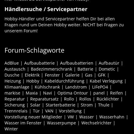
Händlersuche / Servicepartner
Hobby-Händler und Servicepartner helfen Dir bei allen
Fragen rund um Deinen Hobby weiter. NICHT bei Fragen zu
unserem Forum!
Forum-Schlagworte
AdBlue
Aufbaubatterie
Aufbaubatterien
Aufbautür
Austausch
Badezimmerschrank
Batterie
Dometic
Dusche
Elektrik
Fenster
Galerie
Gas
GFK
Heizung
Hobby
Kabeldurchführung
Kabel Verlegung
Klimaanlage
Kühlschrank
Landstrom
LiFePO4
markise
Maxia
Navi
Optima Ontour
panel
Reifen
Reparatur
Reparatursatz
Rollo
Rollos
Rücklichter
Sicherung
Solar
Starterbatterie
Strom
Thule
Trennrelais
Tür
VAN
Vorstellung
Vorstellung neuer Mitglieder
VW
Wasser
Wasserhahn
Wasser im Fenster
Wasserpumpe
Wechselrichter
Winter