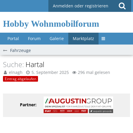
Anmelden oder registrieren
Hobby Wohnmobilforum
Portal
Forum
Galerie
Marktplatz
Untermenü »
Fahrzeuge
Suche
Hartal
elnagh
5. September 2025
296 mal gelesen
Eintrag abgelaufen
Partner: