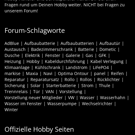
Fragen rund um Deinen Hobby weiter. NICHT bei Fragen zu
unserem Forum!
Forum-Schlagworte
AdBlue
Aufbaubatterie
Aufbaubatterien
Aufbautür
Austausch
Badezimmerschrank
Batterie
Dometic
Dusche
Elektrik
Fenster
Galerie
Gas
GFK
Heizung
Hobby
Kabeldurchführung
Kabel Verlegung
Klimaanlage
Kühlschrank
Landstrom
LiFePO4
markise
Maxia
Navi
Optima Ontour
panel
Reifen
Reparatur
Reparatursatz
Rollo
Rollos
Rücklichter
Sicherung
Solar
Starterbatterie
Strom
Thule
Trennrelais
Tür
VAN
Vorstellung
Vorstellung neuer Mitglieder
VW
Wasser
Wasserhahn
Wasser im Fenster
Wasserpumpe
Wechselrichter
Winter
Offizielle Hobby Seiten