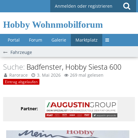
Anmelden oder registrieren
Hobby Wohnmobilforum
Portal
Forum
Galerie
Marktplatz
Untermenü »
Fahrzeuge
Suche
Badfenster, Hobby Siesta 600
Rarorace
3. Mai 2026
269 mal gelesen
Eintrag abgelaufen
Partner: