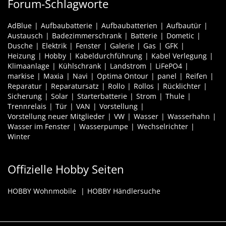
Forum-Schlagworte
AdBlue
Aufbaubatterie
Aufbaubatterien
Aufbautür
Austausch
Badezimmerschrank
Batterie
Dometic
Dusche
Elektrik
Fenster
Galerie
Gas
GFK
Heizung
Hobby
Kabeldurchführung
Kabel Verlegung
Klimaanlage
Kühlschrank
Landstrom
LiFePO4
markise
Maxia
Navi
Optima Ontour
panel
Reifen
Reparatur
Reparatursatz
Rollo
Rollos
Rücklichter
Sicherung
Solar
Starterbatterie
Strom
Thule
Trennrelais
Tür
VAN
Vorstellung
Vorstellung neuer Mitglieder
VW
Wasser
Wasserhahn
Wasser im Fenster
Wasserpumpe
Wechselrichter
Winter
Offizielle Hobby Seiten
HOBBY Wohnmobile
HOBBY Händlersuche