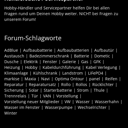
Hobby-Händler und Servicepartner helfen Dir bei allen
Fragen rund um Deinen Hobby weiter. NICHT bei Fragen zu
unserem Forum!
Forum-Schlagworte
AdBlue
Aufbaubatterie
Aufbaubatterien
Aufbautür
Austausch
Badezimmerschrank
Batterie
Dometic
Dusche
Elektrik
Fenster
Galerie
Gas
GFK
Heizung
Hobby
Kabeldurchführung
Kabel Verlegung
Klimaanlage
Kühlschrank
Landstrom
LiFePO4
markise
Maxia
Navi
Optima Ontour
panel
Reifen
Reparatur
Reparatursatz
Rollo
Rollos
Rücklichter
Sicherung
Solar
Starterbatterie
Strom
Thule
Trennrelais
Tür
VAN
Vorstellung
Vorstellung neuer Mitglieder
VW
Wasser
Wasserhahn
Wasser im Fenster
Wasserpumpe
Wechselrichter
Winter