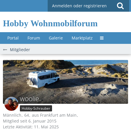
Anmelden oder registrieren
Hobby Wohnmobilforum
Portal
Forum
Galerie
Marktplatz
Untermenü »
Mitglieder
woolie
Hobby-Schrauber
Männlich
64
aus Frankfurt am Main
Mitglied seit 6. Januar 2015
Letzte Aktivität:
11. Mai 2025