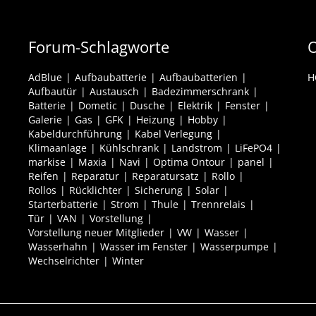
Forum-Schlagworte
O
AdBlue
Aufbaubatterie
Aufbaubatterien
H
Aufbautür
Austausch
Badezimmerschrank
Batterie
Dometic
Dusche
Elektrik
Fenster
Galerie
Gas
GFK
Heizung
Hobby
Kabeldurchführung
Kabel Verlegung
Klimaanlage
Kühlschrank
Landstrom
LiFePO4
markise
Maxia
Navi
Optima Ontour
panel
Reifen
Reparatur
Reparatursatz
Rollo
Rollos
Rücklichter
Sicherung
Solar
Starterbatterie
Strom
Thule
Trennrelais
Tür
VAN
Vorstellung
Vorstellung neuer Mitglieder
VW
Wasser
Wasserhahn
Wasser im Fenster
Wasserpumpe
Wechselrichter
Winter