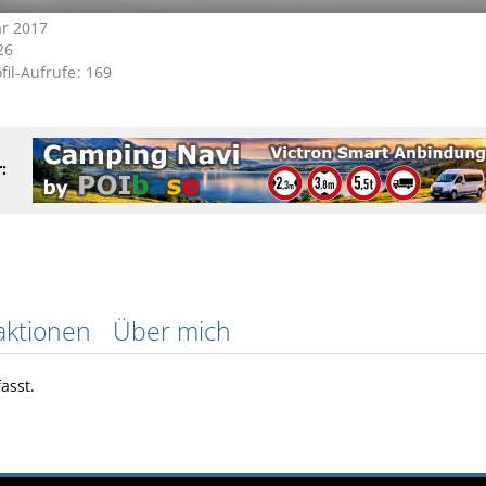
ar 2017
26
fil-Aufrufe
169
:
aktionen
Über mich
asst.