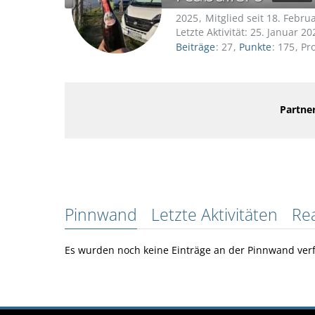
2025
Mitglied seit 18. Febru
Letzte Aktivität:
25. Januar 20
Beiträge
27
Punkte
175
Pro
Partner
Pinnwand
Letzte Aktivitäten
Re
Es wurden noch keine Einträge an der Pinnwand verf