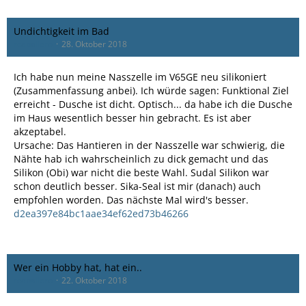
Undichtigkeit im Bad
rcaballero
28. Oktober 2018
Ich habe nun meine Nasszelle im V65GE neu silikoniert
(Zusammenfassung anbei). Ich würde sagen: Funktional Ziel
erreicht - Dusche ist dicht. Optisch... da habe ich die Dusche
im Haus wesentlich besser hin gebracht. Es ist aber
akzeptabel.
Ursache: Das Hantieren in der Nasszelle war schwierig, die
Nähte hab ich wahrscheinlich zu dick gemacht und das
Silikon (Obi) war nicht die beste Wahl. Sudal Silikon war
schon deutlich besser. Sika-Seal ist mir (danach) auch
empfohlen worden. Das nächste Mal wird's besser.
d2ea397e84bc1aae34ef62ed73b46266
Wer ein Hobby hat, hat ein..
rcaballero
22. Oktober 2018