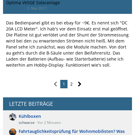
Optima V65GE Solaranlage
rcaballero
5. Mai 2017
Das Bedienpanel gibt es bei ebay für ~9€. Es nennt sich "DC
20A LCD Meter". Ich hab's vor dem Einsatz erst mal geöffnet.
Die Platine ist gut verlötet und der Shunt der Strommessung
wird bei den zu erwartenden Strömen nicht heiß. Mit dem
Panel sehe ich zunächst, was die Module machen. Von dort
au geht's durch die B-Säule unter den Beifahrersitz. Das
Laden der Batterien (Aufbau- wie Starterbatterie) sehe ich
weiterhin am Hobby-Display. Funktioniert wie's soll.
1
2
LETZTE BEITRÄGE
Kühlboxen
schwarze
Vor 2 Minuten
Fahrtauglichkeitsprüfung für Wohnmobilisten? Was