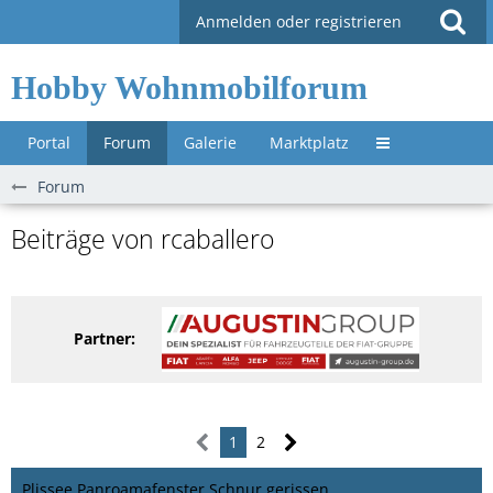
Anmelden oder registrieren
Hobby Wohnmobilforum
Portal
Forum
Galerie
Marktplatz
Untermenü »
Forum
Beiträge von rcaballero
Partner:
1
2
Plissee Panroamafenster Schnur gerissen