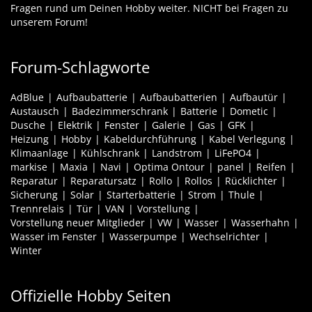
Fragen rund um Deinen Hobby weiter. NICHT bei Fragen zu
unserem Forum!
Forum-Schlagworte
AdBlue
Aufbaubatterie
Aufbaubatterien
Aufbautür
Austausch
Badezimmerschrank
Batterie
Dometic
Dusche
Elektrik
Fenster
Galerie
Gas
GFK
Heizung
Hobby
Kabeldurchführung
Kabel Verlegung
Klimaanlage
Kühlschrank
Landstrom
LiFePO4
markise
Maxia
Navi
Optima Ontour
panel
Reifen
Reparatur
Reparatursatz
Rollo
Rollos
Rücklichter
Sicherung
Solar
Starterbatterie
Strom
Thule
Trennrelais
Tür
VAN
Vorstellung
Vorstellung neuer Mitglieder
VW
Wasser
Wasserhahn
Wasser im Fenster
Wasserpumpe
Wechselrichter
Winter
Offizielle Hobby Seiten