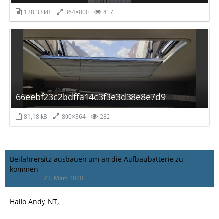
128,33 kB
364×800
437
66eebf23c2bdffa14c3f3e3d38e8e7d9
81,18 kB
800×364
282
Beifahrersitz ausbauen um an die Aufbaubatterie zu
kommen
rcaballero
22. März 2020
Hallo Andy_NT,