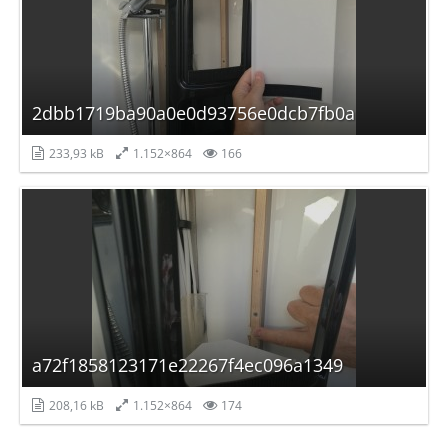
2dbb1719ba90a0e0d93756e0dcb7fb0a
233,93 kB
1.152×864
166
a72f1858123171e22267f4ec096a1349
208,16 kB
1.152×864
174