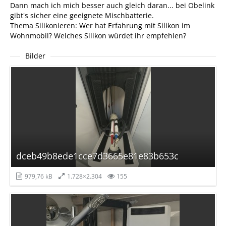
Dann mach ich mich besser auch gleich daran... bei Obelink
gibt's sicher eine geeignete Mischbatterie.
Thema Silikonieren: Wer hat Erfahrung mit Silikon im
Wohnmobil? Welches Silikon würdet ihr empfehlen?
Bilder
dceb49b8ede1cce7d3665e81e83b653c
979,76 kB
1.728×2.304
155