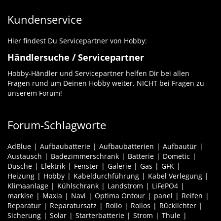
Kundenservice
Hier findest Du Servicepartner von Hobby:
Händlersuche / Servicepartner
Hobby-Händler und Servicepartner helfen Dir bei allen
Fragen rund um Deinen Hobby weiter. NICHT bei Fragen zu
unserem Forum!
Forum-Schlagworte
AdBlue
Aufbaubatterie
Aufbaubatterien
Aufbautür
Austausch
Badezimmerschrank
Batterie
Dometic
Dusche
Elektrik
Fenster
Galerie
Gas
GFK
Heizung
Hobby
Kabeldurchführung
Kabel Verlegung
Klimaanlage
Kühlschrank
Landstrom
LiFePO4
markise
Maxia
Navi
Optima Ontour
panel
Reifen
Reparatur
Reparatursatz
Rollo
Rollos
Rücklichter
Sicherung
Solar
Starterbatterie
Strom
Thule