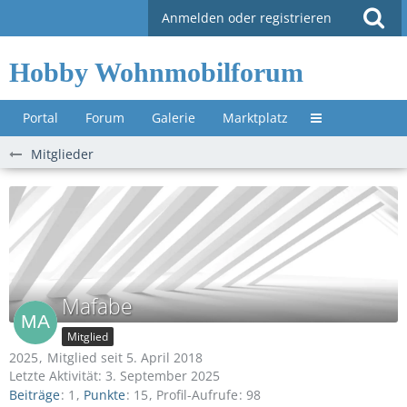
Anmelden oder registrieren
Hobby Wohnmobilforum
Portal
Forum
Galerie
Marktplatz
Untermenü »
Mitglieder
Mafabe
Mitglied
2025
Mitglied seit 5. April 2018
Letzte Aktivität:
3. September 2025
Beiträge
1
Punkte
15
Profil-Aufrufe
98