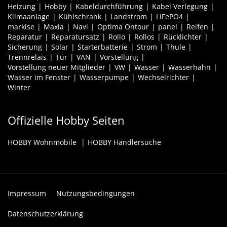
Heizung
Hobby
Kabeldurchführung
Kabel Verlegung
Klimaanlage
Kühlschrank
Landstrom
LiFePO4
markise
Maxia
Navi
Optima Ontour
panel
Reifen
Reparatur
Reparatursatz
Rollo
Rollos
Rücklichter
Sicherung
Solar
Starterbatterie
Strom
Thule
Trennrelais
Tür
VAN
Vorstellung
Vorstellung neuer Mitglieder
VW
Wasser
Wasserhahn
Wasser im Fenster
Wasserpumpe
Wechselrichter
Winter
Offizielle Hobby Seiten
HOBBY Wohnmobile
HOBBY Händlersuche
Impressum
Nutzungsbedingungen
Datenschutzerklärung