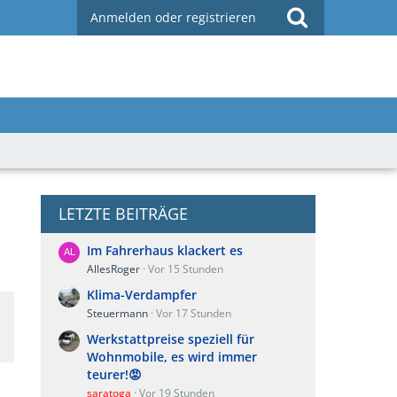
Anmelden oder registrieren
LETZTE BEITRÄGE
Im Fahrerhaus klackert es
AllesRoger
Vor 15 Stunden
Klima-Verdampfer
Steuermann
Vor 17 Stunden
Werkstattpreise speziell für
Wohnmobile, es wird immer
teurer!😡
saratoga
Vor 19 Stunden