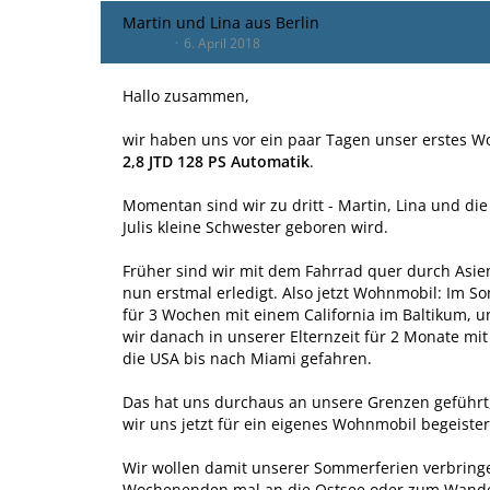
Martin und Lina aus Berlin
Mafabe
6. April 2018
Hallo zusammen,
wir haben uns vor ein paar Tagen unser erstes W
2,8 JTD 128 PS Automatik
.
Momentan sind wir zu dritt - Martin, Lina und die k
Julis kleine Schwester geboren wird.
Früher sind wir mit dem Fahrrad quer durch Asie
nun erstmal erledigt. Also jetzt Wohnmobil: Im 
für 3 Wochen mit einem California im Baltikum, u
wir danach in unserer Elternzeit für 2 Monate m
die USA bis nach Miami gefahren.
Das hat uns durchaus an unsere Grenzen geführt,
wir uns jetzt für ein eigenes Wohnmobil begeiste
Wir wollen damit unserer Sommerferien verbringe
Wochenenden mal an die Ostsee oder zum Wandern 