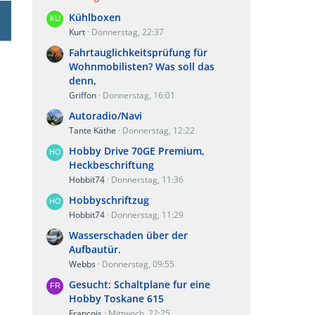
Kühlboxen
Kurt
Donnerstag, 22:37
Fahrtauglichkeitsprüfung für
Wohnmobilisten? Was soll das
denn,
Griffon
Donnerstag, 16:01
Autoradio/Navi
Tante Käthe
Donnerstag, 12:22
Hobby Drive 70GE Premium,
Heckbeschriftung
Hobbit74
Donnerstag, 11:36
Hobbyschriftzug
Hobbit74
Donnerstag, 11:29
Wasserschaden über der
Aufbautür.
Webbs
Donnerstag, 09:55
Gesucht: Schaltplane fur eine
Hobby Toskane 615
Francois
Mittwoch, 22:25