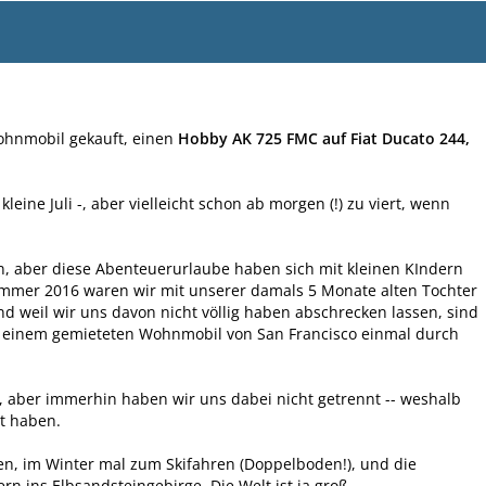
ohnmobil gekauft, einen
Hobby AK 725 FMC auf Fiat Ducato 244,
leine Juli -, aber vielleicht schon ab morgen (!) zu viert, wenn
n, aber diese Abenteuerurlaube haben sich mit kleinen KIndern
Sommer 2016 waren wir mit unserer damals 5 Monate alten Tochter
nd weil wir uns davon nicht völlig haben abschrecken lassen, sind
it einem gemieteten Wohnmobil von San Francisco einmal durch
 aber immerhin haben wir uns dabei nicht getrennt -- weshalb
rt haben.
n, im Winter mal zum Skifahren (Doppelboden!), und die
ins Elbsandsteingebirge. Die Welt ist ja groß.