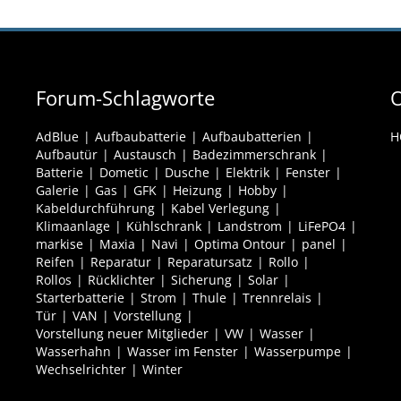
Forum-Schlagworte
O
AdBlue
Aufbaubatterie
Aufbaubatterien
H
Aufbautür
Austausch
Badezimmerschrank
Batterie
Dometic
Dusche
Elektrik
Fenster
Galerie
Gas
GFK
Heizung
Hobby
Kabeldurchführung
Kabel Verlegung
Klimaanlage
Kühlschrank
Landstrom
LiFePO4
markise
Maxia
Navi
Optima Ontour
panel
Reifen
Reparatur
Reparatursatz
Rollo
Rollos
Rücklichter
Sicherung
Solar
Starterbatterie
Strom
Thule
Trennrelais
Tür
VAN
Vorstellung
Vorstellung neuer Mitglieder
VW
Wasser
Wasserhahn
Wasser im Fenster
Wasserpumpe
Wechselrichter
Winter