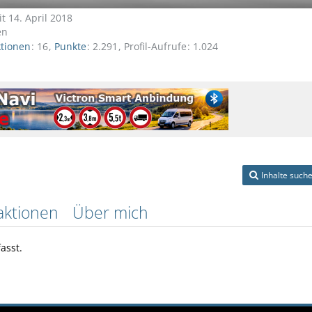
it 14. April 2018
en
ktionen
16
Punkte
2.291
Profil-Aufrufe
1.024
Inhalte such
aktionen
Über mich
asst.