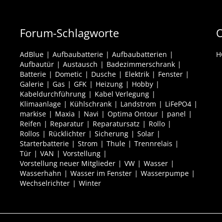
Forum-Schlagworte
O
AdBlue
Aufbaubatterie
Aufbaubatterien
H
Aufbautür
Austausch
Badezimmerschrank
Batterie
Dometic
Dusche
Elektrik
Fenster
Galerie
Gas
GFK
Heizung
Hobby
Kabeldurchführung
Kabel Verlegung
Klimaanlage
Kühlschrank
Landstrom
LiFePO4
markise
Maxia
Navi
Optima Ontour
panel
Reifen
Reparatur
Reparatursatz
Rollo
Rollos
Rücklichter
Sicherung
Solar
Starterbatterie
Strom
Thule
Trennrelais
Tür
VAN
Vorstellung
Vorstellung neuer Mitglieder
VW
Wasser
Wasserhahn
Wasser im Fenster
Wasserpumpe
Wechselrichter
Winter