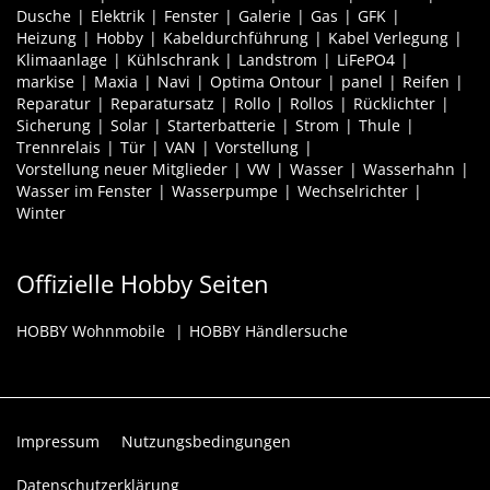
Dusche
Elektrik
Fenster
Galerie
Gas
GFK
Heizung
Hobby
Kabeldurchführung
Kabel Verlegung
Klimaanlage
Kühlschrank
Landstrom
LiFePO4
markise
Maxia
Navi
Optima Ontour
panel
Reifen
Reparatur
Reparatursatz
Rollo
Rollos
Rücklichter
Sicherung
Solar
Starterbatterie
Strom
Thule
Trennrelais
Tür
VAN
Vorstellung
Vorstellung neuer Mitglieder
VW
Wasser
Wasserhahn
Wasser im Fenster
Wasserpumpe
Wechselrichter
Winter
Offizielle Hobby Seiten
HOBBY Wohnmobile
HOBBY Händlersuche
Impressum
Nutzungsbedingungen
Datenschutzerklärung