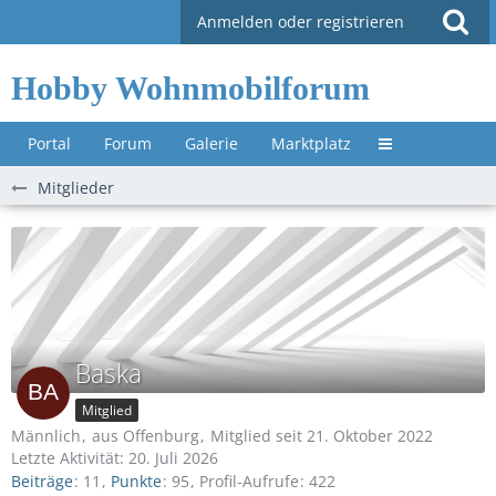
Anmelden oder registrieren
Hobby Wohnmobilforum
Portal
Forum
Galerie
Marktplatz
Untermenü »
Mitglieder
Baska
Mitglied
Männlich
aus Offenburg
Mitglied seit 21. Oktober 2022
Letzte Aktivität:
20. Juli 2026
Beiträge
11
Punkte
95
Profil-Aufrufe
422