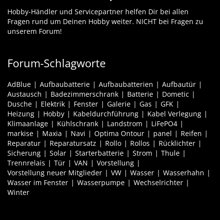
Hobby-Händler und Servicepartner helfen Dir bei allen
Fragen rund um Deinen Hobby weiter. NICHT bei Fragen zu
unserem Forum!
Forum-Schlagworte
AdBlue
Aufbaubatterie
Aufbaubatterien
Aufbautür
Austausch
Badezimmerschrank
Batterie
Dometic
Dusche
Elektrik
Fenster
Galerie
Gas
GFK
Heizung
Hobby
Kabeldurchführung
Kabel Verlegung
Klimaanlage
Kühlschrank
Landstrom
LiFePO4
markise
Maxia
Navi
Optima Ontour
panel
Reifen
Reparatur
Reparatursatz
Rollo
Rollos
Rücklichter
Sicherung
Solar
Starterbatterie
Strom
Thule
Trennrelais
Tür
VAN
Vorstellung
Vorstellung neuer Mitglieder
VW
Wasser
Wasserhahn
Wasser im Fenster
Wasserpumpe
Wechselrichter
Winter