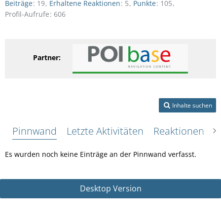
Beiträge
19
Erhaltene Reaktionen
5
Punkte
105
Profil-Aufrufe
606
Partner:
Inhalte suchen
Pinnwand
Letzte Aktivitäten
Reaktionen
Ü
Es wurden noch keine Einträge an der Pinnwand verfasst.
Desktop Version