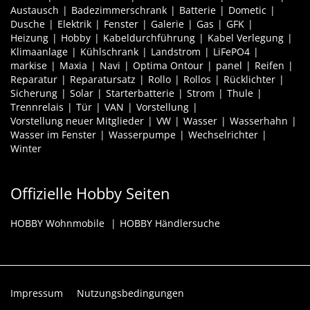
Austausch
Badezimmerschrank
Batterie
Dometic
Dusche
Elektrik
Fenster
Galerie
Gas
GFK
Heizung
Hobby
Kabeldurchführung
Kabel Verlegung
Klimaanlage
Kühlschrank
Landstrom
LiFePO4
markise
Maxia
Navi
Optima Ontour
panel
Reifen
Reparatur
Reparatursatz
Rollo
Rollos
Rücklichter
Sicherung
Solar
Starterbatterie
Strom
Thule
Trennrelais
Tür
VAN
Vorstellung
Vorstellung neuer Mitglieder
VW
Wasser
Wasserhahn
Wasser im Fenster
Wasserpumpe
Wechselrichter
Winter
Offizielle Hobby Seiten
HOBBY Wohnmobile
HOBBY Händlersuche
Impressum
Nutzungsbedingungen