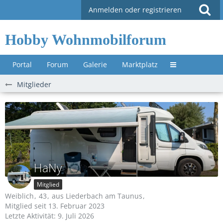
Anmelden oder registrieren
Hobby Wohnmobilforum
Portal
Forum
Galerie
Marktplatz
Untermenü »
Mitglieder
HaNy
Mitglied
Weiblich
43
aus Liederbach am Taunus
Mitglied seit 13. Februar 2023
Letzte Aktivität:
9. Juli 2026