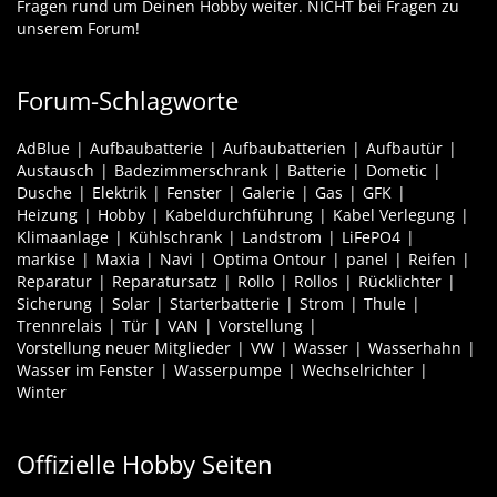
Fragen rund um Deinen Hobby weiter. NICHT bei Fragen zu
unserem Forum!
Forum-Schlagworte
AdBlue
Aufbaubatterie
Aufbaubatterien
Aufbautür
Austausch
Badezimmerschrank
Batterie
Dometic
Dusche
Elektrik
Fenster
Galerie
Gas
GFK
Heizung
Hobby
Kabeldurchführung
Kabel Verlegung
Klimaanlage
Kühlschrank
Landstrom
LiFePO4
markise
Maxia
Navi
Optima Ontour
panel
Reifen
Reparatur
Reparatursatz
Rollo
Rollos
Rücklichter
Sicherung
Solar
Starterbatterie
Strom
Thule
Trennrelais
Tür
VAN
Vorstellung
Vorstellung neuer Mitglieder
VW
Wasser
Wasserhahn
Wasser im Fenster
Wasserpumpe
Wechselrichter
Winter
Offizielle Hobby Seiten