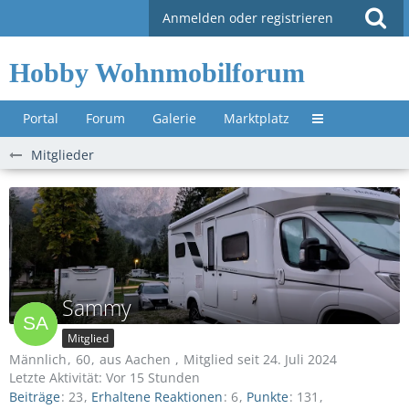
Anmelden oder registrieren
Hobby Wohnmobilforum
Portal
Forum
Galerie
Marktplatz
Untermenü »
Mitglieder
Sammy
Mitglied
Männlich
60
aus Aachen
Mitglied seit 24. Juli 2024
Letzte Aktivität:
Vor 15 Stunden
Beiträge
23
Erhaltene Reaktionen
6
Punkte
131