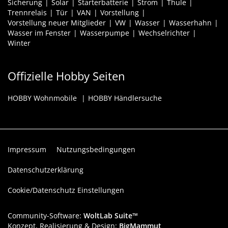
Sicherung
Solar
Starterbatterie
Strom
Thule
Trennrelais
Tür
VAN
Vorstellung
Vorstellung neuer Mitglieder
VW
Wasser
Wasserhahn
Wasser im Fenster
Wasserpumpe
Wechselrichter
Winter
Offizielle Hobby Seiten
HOBBY Wohnmobile
HOBBY Händlersuche
Impressum
Nutzungsbedingungen
Datenschutzerklärung
Cookie/Datenschutz Einstellungen
Community-Software:
WoltLab Suite™
Konzept, Realisierung & Design:
BigMammut