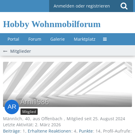
Anmelden oder registrieren
Hobby Wohnmobilforum
Portal
Forum
Galerie
Marktplatz
Untermenü »
Mitglieder
Arni1986
Mitglied
Männlich
40
aus Offenbach
Mitglied seit 25. August 2024
Letzte Aktivität:
2. März 2026
Beiträge
1
Erhaltene Reaktionen
4
Punkte
14
Profil-Aufrufe