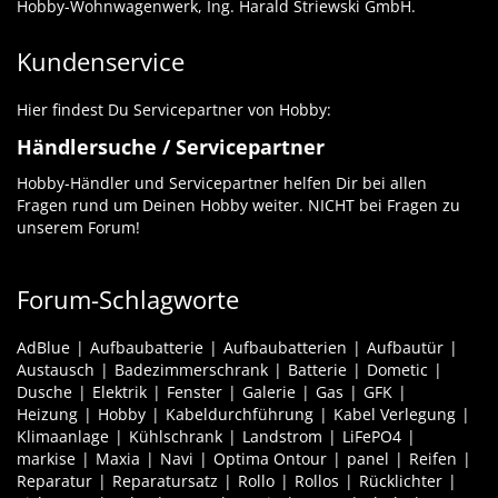
Hobby-Wohnwagenwerk, Ing. Harald Striewski GmbH.
Kundenservice
Hier findest Du Servicepartner von Hobby:
Händlersuche / Servicepartner
Hobby-Händler und Servicepartner helfen Dir bei allen
Fragen rund um Deinen Hobby weiter. NICHT bei Fragen zu
unserem Forum!
Forum-Schlagworte
AdBlue
Aufbaubatterie
Aufbaubatterien
Aufbautür
Austausch
Badezimmerschrank
Batterie
Dometic
Dusche
Elektrik
Fenster
Galerie
Gas
GFK
Heizung
Hobby
Kabeldurchführung
Kabel Verlegung
Klimaanlage
Kühlschrank
Landstrom
LiFePO4
markise
Maxia
Navi
Optima Ontour
panel
Reifen
Reparatur
Reparatursatz
Rollo
Rollos
Rücklichter