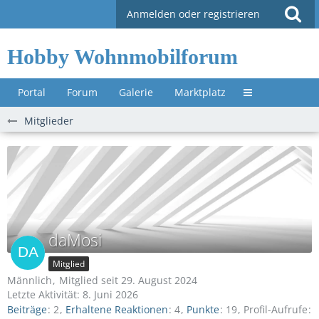
Anmelden oder registrieren
Hobby Wohnmobilforum
Portal
Forum
Galerie
Marktplatz
Untermenü »
Mitglieder
daMosi
Mitglied
Männlich
Mitglied seit 29. August 2024
Letzte Aktivität:
8. Juni 2026
Beiträge
2
Erhaltene Reaktionen
4
Punkte
19
Profil-Aufrufe