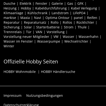
Dusche
Elektrik
Fenster
Galerie
Gas
GFK
Heizung
Hobby
Kabeldurchführung
Kabel Verlegung
Klimaanlage
Kühlschrank
Landstrom
LiFePO4
markise
Maxia
Navi
Optima Ontour
panel
Reifen
Reparatur
Reparatursatz
Rollo
Rollos
Rücklichter
Sicherung
Solar
Starterbatterie
Strom
Thule
Trennrelais
Tür
VAN
Vorstellung
Vorstellung neuer Mitglieder
VW
Wasser
Wasserhahn
Wasser im Fenster
Wasserpumpe
Wechselrichter
Winter
Offizielle Hobby Seiten
HOBBY Wohnmobile
HOBBY Händlersuche
Impressum
Nutzungsbedingungen
Datenschutzerklärung