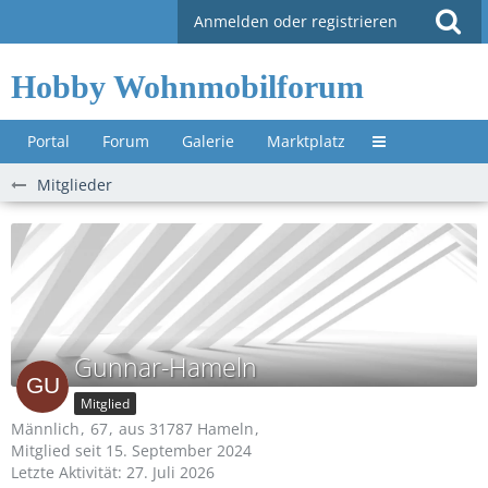
Anmelden oder registrieren
Hobby Wohnmobilforum
Portal
Forum
Galerie
Marktplatz
Untermenü »
Mitglieder
Gunnar-Hameln
Mitglied
Männlich
67
aus 31787 Hameln
Mitglied seit 15. September 2024
Letzte Aktivität:
27. Juli 2026