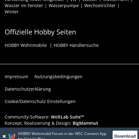
Wasser im Fenster
Wasserpumpe
Wechselrichter
Winter
Offizielle Hobby Seiten
HOBBY Wohnmobile
HOBBY Händlersuche
Impressum
Nutzungsbedingungen
Datenschutzerklärung
Cookie/Datenschutz Einstellungen
Community-Software:
WoltLab Suite™
Konzept, Realisierung & Design:
BigMammut
HOBBY Wohnmobil Forum in der WSC-Connect App
Werbelink: Dieser Werbeplatz ist verfügbar!
Download
bei Google Play