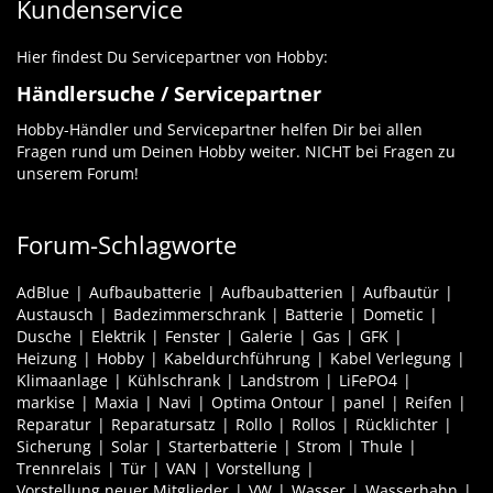
Kundenservice
Hier findest Du Servicepartner von Hobby:
Händlersuche / Servicepartner
Hobby-Händler und Servicepartner helfen Dir bei allen
Fragen rund um Deinen Hobby weiter. NICHT bei Fragen zu
unserem Forum!
Forum-Schlagworte
AdBlue
Aufbaubatterie
Aufbaubatterien
Aufbautür
Austausch
Badezimmerschrank
Batterie
Dometic
Dusche
Elektrik
Fenster
Galerie
Gas
GFK
Heizung
Hobby
Kabeldurchführung
Kabel Verlegung
Klimaanlage
Kühlschrank
Landstrom
LiFePO4
markise
Maxia
Navi
Optima Ontour
panel
Reifen
Reparatur
Reparatursatz
Rollo
Rollos
Rücklichter
Sicherung
Solar
Starterbatterie
Strom
Thule
Trennrelais
Tür
VAN
Vorstellung
Vorstellung neuer Mitglieder
VW
Wasser
Wasserhahn