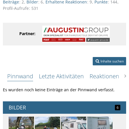
Beiträge
2
Bilder
6
Erhaltene Reaktionen
9
Punkte
144
Profil-Aufrufe
531
Partner:
Inhalte suchen
Pinnwand
Letzte Aktivitäten
Reaktionen
Ü
Es wurden noch keine Einträge an der Pinnwand verfasst.
BILDER
6