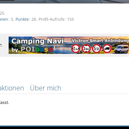
025
onen
3
Punkte
28
Profil-Aufrufe
155
:
aktionen
Über mich
asst.