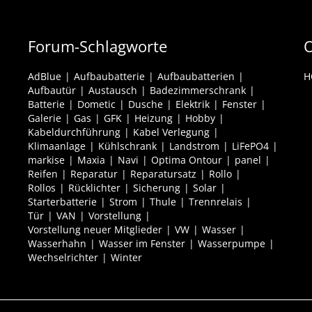
Forum-Schlagworte
O
AdBlue
Aufbaubatterie
Aufbaubatterien
H
Aufbautür
Austausch
Badezimmerschrank
Batterie
Dometic
Dusche
Elektrik
Fenster
Galerie
Gas
GFK
Heizung
Hobby
Kabeldurchführung
Kabel Verlegung
Klimaanlage
Kühlschrank
Landstrom
LiFePO4
markise
Maxia
Navi
Optima Ontour
panel
Reifen
Reparatur
Reparatursatz
Rollo
Rollos
Rücklichter
Sicherung
Solar
Starterbatterie
Strom
Thule
Trennrelais
Tür
VAN
Vorstellung
Vorstellung neuer Mitglieder
VW
Wasser
Wasserhahn
Wasser im Fenster
Wasserpumpe
Wechselrichter
Winter