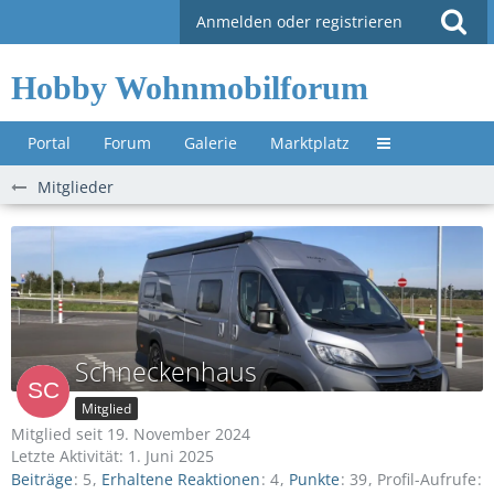
Anmelden oder registrieren
Hobby Wohnmobilforum
Portal
Forum
Galerie
Marktplatz
Untermenü »
Mitglieder
Schneckenhaus
Mitglied
Mitglied seit 19. November 2024
Letzte Aktivität:
1. Juni 2025
Beiträge
5
Erhaltene Reaktionen
4
Punkte
39
Profil-Aufrufe