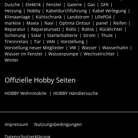
Dusche
Elektrik
Fenster
Galerie
Gas
GFK
Heizung
Hobby
Kabeldurchführung
Kabel Verlegung
Klimaanlage
Kühlschrank
Landstrom
LiFePO4
markise
Maxia
Navi
Optima Ontour
panel
Reifen
Reparatur
Reparatursatz
Rollo
Rollos
Rücklichter
Sicherung
Solar
Starterbatterie
Strom
Thule
Trennrelais
Tür
VAN
Vorstellung
Vorstellung neuer Mitglieder
VW
Wasser
Wasserhahn
Wasser im Fenster
Wasserpumpe
Wechselrichter
Winter
Offizielle Hobby Seiten
HOBBY Wohnmobile
HOBBY Händlersuche
Impressum
Nutzungsbedingungen
Datenschutzerklärung