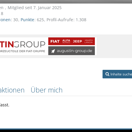
gen
Mitglied seit 7. Januar 2025
18
ionen
30
Punkte
625
Profil-Aufrufe
1.308
Inhalte such
aktionen
Über mich
asst.