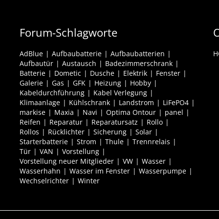
Forum-Schlagworte
O
AdBlue
Aufbaubatterie
Aufbaubatterien
H
Aufbautür
Austausch
Badezimmerschrank
Batterie
Dometic
Dusche
Elektrik
Fenster
Galerie
Gas
GFK
Heizung
Hobby
Kabeldurchführung
Kabel Verlegung
Klimaanlage
Kühlschrank
Landstrom
LiFePO4
markise
Maxia
Navi
Optima Ontour
panel
Reifen
Reparatur
Reparatursatz
Rollo
Rollos
Rücklichter
Sicherung
Solar
Starterbatterie
Strom
Thule
Trennrelais
Tür
VAN
Vorstellung
Vorstellung neuer Mitglieder
VW
Wasser
Wasserhahn
Wasser im Fenster
Wasserpumpe
Wechselrichter
Winter