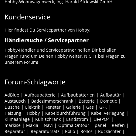
Hobby-Wohnwagenwerk, Ing. Harald Striewski GmbH.
Kundenservice
Hier findest Du Servicepartner von Hobby:
Händlersuche / Servicepartner
Hobby-Händler und Servicepartner helfen Dir bei allen
Fragen rund um Deinen Hobby weiter. NICHT bei Fragen zu
unserem Forum!
Forum-Schlagworte
AdBlue
Aufbaubatterie
Aufbaubatterien
Aufbautür
Austausch
Badezimmerschrank
Batterie
Dometic
Dusche
Elektrik
Fenster
Galerie
Gas
GFK
Heizung
Hobby
Kabeldurchführung
Kabel Verlegung
Klimaanlage
Kühlschrank
Landstrom
LiFePO4
markise
Maxia
Navi
Optima Ontour
panel
Reifen
Reparatur
Reparatursatz
Rollo
Rollos
Rücklichter