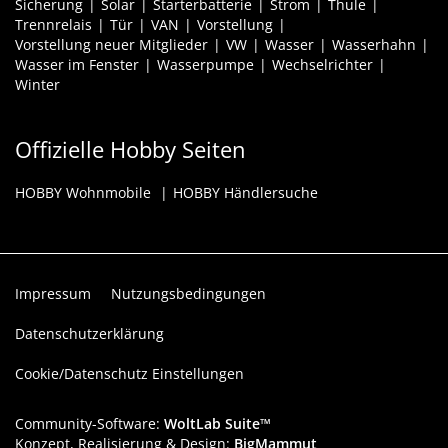
Sicherung
Solar
Starterbatterie
Strom
Thule
Trennrelais
Tür
VAN
Vorstellung
Vorstellung neuer Mitglieder
VW
Wasser
Wasserhahn
Wasser im Fenster
Wasserpumpe
Wechselrichter
Winter
Offizielle Hobby Seiten
HOBBY Wohnmobile
HOBBY Händlersuche
Impressum
Nutzungsbedingungen
Datenschutzerklärung
Cookie/Datenschutz Einstellungen
Community-Software:
WoltLab Suite™
Konzept, Realisierung & Design:
BigMammut