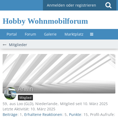
Anmelden oder registrieren
Hobby Wohnmobilforum
Portal
Forum
Galerie
Marktplatz
Untermenü »
Mitglieder
Arwin
Mitglied
59
aus Loo (GLD), Niederlande
Mitglied seit 10. März 2025
Letzte Aktivität:
10. März 2025
Beiträge
1
Erhaltene Reaktionen
5
Punkte
15
Profil-Aufrufe