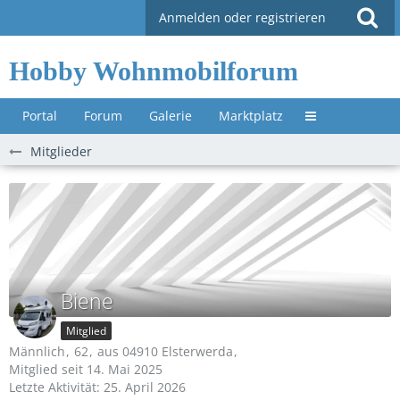
Anmelden oder registrieren
Hobby Wohnmobilforum
Portal
Forum
Galerie
Marktplatz
Untermenü »
Mitglieder
Biene
Mitglied
Männlich
62
aus 04910 Elsterwerda
Mitglied seit 14. Mai 2025
Letzte Aktivität:
25. April 2026