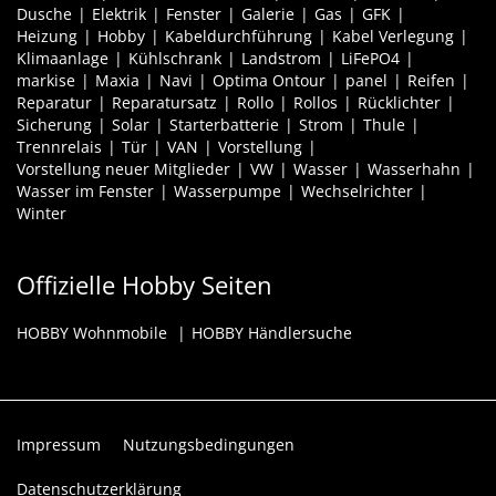
Dusche
Elektrik
Fenster
Galerie
Gas
GFK
Heizung
Hobby
Kabeldurchführung
Kabel Verlegung
Klimaanlage
Kühlschrank
Landstrom
LiFePO4
markise
Maxia
Navi
Optima Ontour
panel
Reifen
Reparatur
Reparatursatz
Rollo
Rollos
Rücklichter
Sicherung
Solar
Starterbatterie
Strom
Thule
Trennrelais
Tür
VAN
Vorstellung
Vorstellung neuer Mitglieder
VW
Wasser
Wasserhahn
Wasser im Fenster
Wasserpumpe
Wechselrichter
Winter
Offizielle Hobby Seiten
HOBBY Wohnmobile
HOBBY Händlersuche
Impressum
Nutzungsbedingungen
Datenschutzerklärung