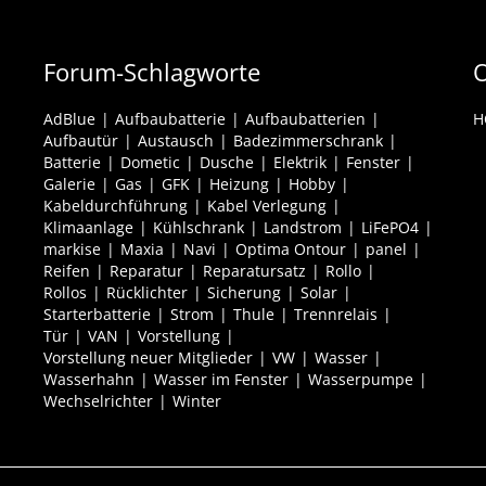
Forum-Schlagworte
O
AdBlue
Aufbaubatterie
Aufbaubatterien
H
Aufbautür
Austausch
Badezimmerschrank
Batterie
Dometic
Dusche
Elektrik
Fenster
Galerie
Gas
GFK
Heizung
Hobby
Kabeldurchführung
Kabel Verlegung
Klimaanlage
Kühlschrank
Landstrom
LiFePO4
markise
Maxia
Navi
Optima Ontour
panel
Reifen
Reparatur
Reparatursatz
Rollo
Rollos
Rücklichter
Sicherung
Solar
Starterbatterie
Strom
Thule
Trennrelais
Tür
VAN
Vorstellung
Vorstellung neuer Mitglieder
VW
Wasser
Wasserhahn
Wasser im Fenster
Wasserpumpe
Wechselrichter
Winter