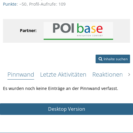
Punkte
−50
Profil-Aufrufe
109
Partner:
Inhalte suchen
Pinnwand
Letzte Aktivitäten
Reaktionen
Ü
Es wurden noch keine Einträge an der Pinnwand verfasst.
Desktop Version