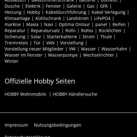
Dusche
Elektrik
Fenster
Galerie
Gas
GFK
Heizung
Hobby
Kabeldurchführung
Kabel Verlegung
Klimaanlage
Kühlschrank
Landstrom
LiFePO4
markise
Maxia
Navi
Optima Ontour
panel
Reifen
Reparatur
Reparatursatz
Rollo
Rollos
Rücklichter
Sicherung
Solar
Starterbatterie
Strom
Thule
Trennrelais
Tür
VAN
Vorstellung
Vorstellung neuer Mitglieder
VW
Wasser
Wasserhahn
Wasser im Fenster
Wasserpumpe
Wechselrichter
Winter
Offizielle Hobby Seiten
HOBBY Wohnmobile
HOBBY Händlersuche
Impressum
Nutzungsbedingungen