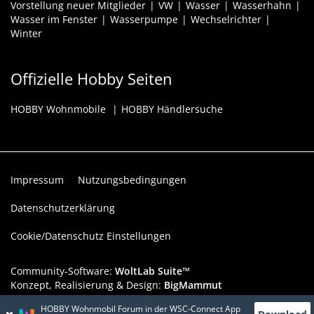
Vorstellung neuer Mitglieder
VW
Wasser
Wasserhahn
Wasser im Fenster
Wasserpumpe
Wechselrichter
Winter
Offizielle Hobby Seiten
HOBBY Wohnmobile
HOBBY Händlersuche
Impressum
Nutzungsbedingungen
Datenschutzerklärung
Cookie/Datenschutz Einstellungen
Community-Software:
WoltLab Suite™
Konzept, Realisierung & Design:
BigMammut
HOBBY Wohnmobil Forum in der WSC-Connect App
Werbelink: Dieser Werbeplatz ist verfügbar!