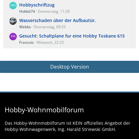
Hobbyschriftzug
Hobbit74
Donnerstag, 11:29
Wasserschaden über der Aufbautür.
Webbs
Donnerstag, 09:55
Gesucht: Schaltplane fur eine Hobby Toskane 615
Francois
Mittwoch, 22:25
Desktop Version
Hobby-Wohnmobilforum
Das Hobby-Wohnmobilforum ist KEIN offizielles Angebot der
Hobby-Wohnwagenwerk, Ing. Harald Striewski GmbH.