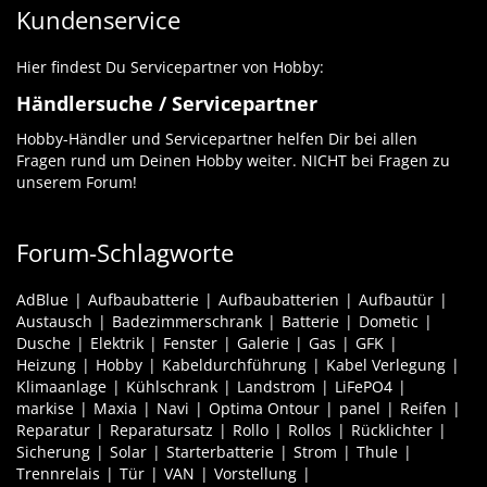
Kundenservice
Hier findest Du Servicepartner von Hobby:
Händlersuche / Servicepartner
Hobby-Händler und Servicepartner helfen Dir bei allen
Fragen rund um Deinen Hobby weiter. NICHT bei Fragen zu
unserem Forum!
Forum-Schlagworte
AdBlue
Aufbaubatterie
Aufbaubatterien
Aufbautür
Austausch
Badezimmerschrank
Batterie
Dometic
Dusche
Elektrik
Fenster
Galerie
Gas
GFK
Heizung
Hobby
Kabeldurchführung
Kabel Verlegung
Klimaanlage
Kühlschrank
Landstrom
LiFePO4
markise
Maxia
Navi
Optima Ontour
panel
Reifen
Reparatur
Reparatursatz
Rollo
Rollos
Rücklichter
Sicherung
Solar
Starterbatterie
Strom
Thule
Trennrelais
Tür
VAN
Vorstellung