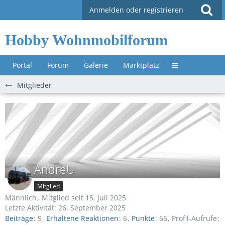
Anmelden oder registrieren
Hobby Wohnmobilforum
Portal
Forum
Galerie
Marktplatz
Untermenü »
Mitglieder
AndreU
Mitglied
Männlich
Mitglied seit 15. Juli 2025
Letzte Aktivität:
26. September 2025
Beiträge
9
Erhaltene Reaktionen
6
Punkte
66
Profil-Aufrufe