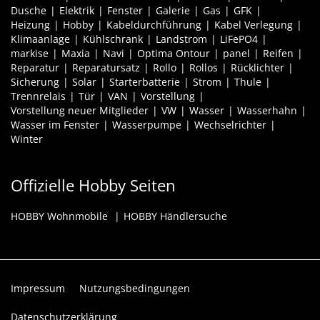
Dusche
Elektrik
Fenster
Galerie
Gas
GFK
Heizung
Hobby
Kabeldurchführung
Kabel Verlegung
Klimaanlage
Kühlschrank
Landstrom
LiFePO4
markise
Maxia
Navi
Optima Ontour
panel
Reifen
Reparatur
Reparatursatz
Rollo
Rollos
Rücklichter
Sicherung
Solar
Starterbatterie
Strom
Thule
Trennrelais
Tür
VAN
Vorstellung
Vorstellung neuer Mitglieder
VW
Wasser
Wasserhahn
Wasser im Fenster
Wasserpumpe
Wechselrichter
Winter
Offizielle Hobby Seiten
HOBBY Wohnmobile
HOBBY Händlersuche
Impressum
Nutzungsbedingungen
Datenschutzerklärung