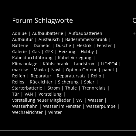
Forum-Schlagworte
O
AdBlue
Aufbaubatterie
Aufbaubatterien
H
Aufbautür
Austausch
Badezimmerschrank
Batterie
Dometic
Dusche
Elektrik
Fenster
Galerie
Gas
GFK
Heizung
Hobby
Kabeldurchführung
Kabel Verlegung
Klimaanlage
Kühlschrank
Landstrom
LiFePO4
markise
Maxia
Navi
Optima Ontour
panel
Reifen
Reparatur
Reparatursatz
Rollo
Rollos
Rücklichter
Sicherung
Solar
Starterbatterie
Strom
Thule
Trennrelais
Tür
VAN
Vorstellung
Vorstellung neuer Mitglieder
VW
Wasser
Wasserhahn
Wasser im Fenster
Wasserpumpe
Wechselrichter
Winter