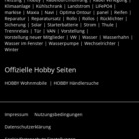
Klimaanlage
Kühlschrank
Landstrom
LiFePO4
markise
Maxia
Navi
Optima Ontour
panel
Reifen
Reparatur
Reparatursatz
Rollo
Rollos
Rücklichter
Sicherung
Solar
Starterbatterie
Strom
Thule
Trennrelais
Tür
VAN
Vorstellung
Vorstellung neuer Mitglieder
VW
Wasser
Wasserhahn
Wasser im Fenster
Wasserpumpe
Wechselrichter
Winter
Offizielle Hobby Seiten
HOBBY Wohnmobile
HOBBY Händlersuche
Impressum
Nutzungsbedingungen
Datenschutzerklärung