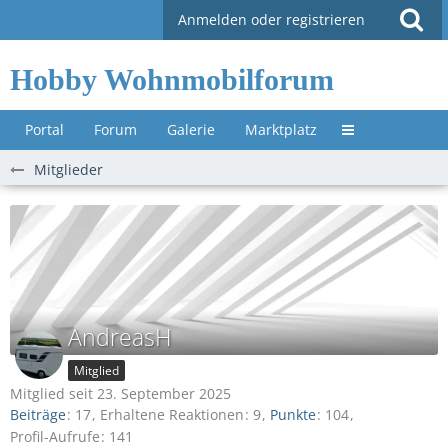
Anmelden oder registrieren
Hobby Wohnmobilforum
Portal
Forum
Galerie
Marktplatz
Untermenü »
Mitglieder
AndreasH
Mitglied
Mitglied seit 23. September 2025
Beiträge
17
Erhaltene Reaktionen
9
Punkte
104
Profil-Aufrufe
141