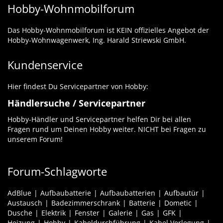
Hobby-Wohnmobilforum
Das Hobby-Wohnmobilforum ist KEIN offizielles Angebot der
Hobby-Wohnwagenwerk, Ing. Harald Striewski GmbH.
Kundenservice
Hier findest Du Servicepartner von Hobby:
Händlersuche / Servicepartner
Hobby-Händler und Servicepartner helfen Dir bei allen
Fragen rund um Deinen Hobby weiter. NICHT bei Fragen zu
unserem Forum!
Forum-Schlagworte
AdBlue
Aufbaubatterie
Aufbaubatterien
Aufbautür
Austausch
Badezimmerschrank
Batterie
Dometic
Dusche
Elektrik
Fenster
Galerie
Gas
GFK
Heizung
Hobby
Kabeldurchführung
Kabel Verlegung