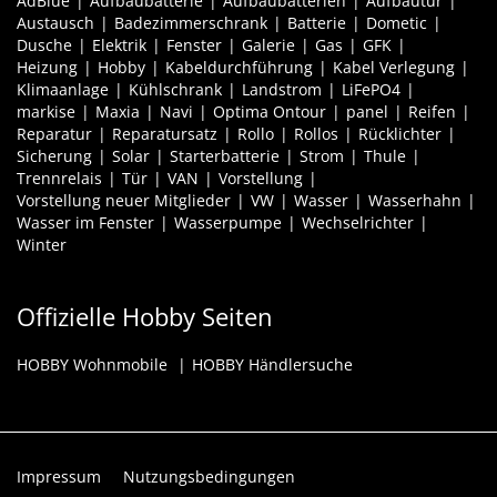
AdBlue
Aufbaubatterie
Aufbaubatterien
Aufbautür
Austausch
Badezimmerschrank
Batterie
Dometic
Dusche
Elektrik
Fenster
Galerie
Gas
GFK
Heizung
Hobby
Kabeldurchführung
Kabel Verlegung
Klimaanlage
Kühlschrank
Landstrom
LiFePO4
markise
Maxia
Navi
Optima Ontour
panel
Reifen
Reparatur
Reparatursatz
Rollo
Rollos
Rücklichter
Sicherung
Solar
Starterbatterie
Strom
Thule
Trennrelais
Tür
VAN
Vorstellung
Vorstellung neuer Mitglieder
VW
Wasser
Wasserhahn
Wasser im Fenster
Wasserpumpe
Wechselrichter
Winter
Offizielle Hobby Seiten
HOBBY Wohnmobile
HOBBY Händlersuche
Impressum
Nutzungsbedingungen