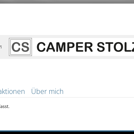
:
aktionen
Über mich
asst.