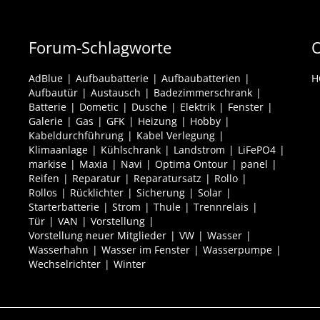
Forum-Schlagworte
O
AdBlue
Aufbaubatterie
Aufbaubatterien
H
Aufbautür
Austausch
Badezimmerschrank
Batterie
Dometic
Dusche
Elektrik
Fenster
Galerie
Gas
GFK
Heizung
Hobby
Kabeldurchführung
Kabel Verlegung
Klimaanlage
Kühlschrank
Landstrom
LiFePO4
markise
Maxia
Navi
Optima Ontour
panel
Reifen
Reparatur
Reparatursatz
Rollo
Rollos
Rücklichter
Sicherung
Solar
Starterbatterie
Strom
Thule
Trennrelais
Tür
VAN
Vorstellung
Vorstellung neuer Mitglieder
VW
Wasser
Wasserhahn
Wasser im Fenster
Wasserpumpe
Wechselrichter
Winter