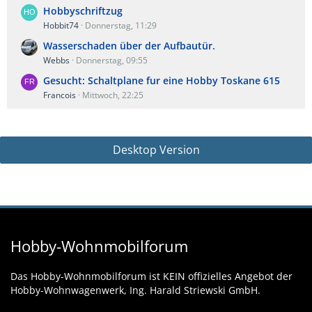
Hobbyschriftzug
Hobbit74
Donnerstag, 11:29
Wasserschaden über der Aufbautür.
Webbs
Donnerstag, 09:55
Gesucht: Schaltplane fur eine Hobby Toskane 615
Francois
Mittwoch, 22:25
Desktop Version
Hobby-Wohnmobilforum
Das Hobby-Wohnmobilforum ist KEIN offizielles Angebot der
Hobby-Wohnwagenwerk, Ing. Harald Striewski GmbH.