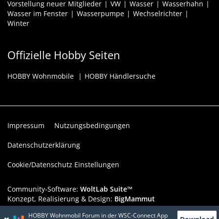
Vorstellung neuer Mitglieder
VW
Wasser
Wasserhahn
Wasser im Fenster
Wasserpumpe
Wechselrichter
Winter
Offizielle Hobby Seiten
HOBBY Wohnmobile
HOBBY Händlersuche
Impressum
Nutzungsbedingungen
Datenschutzerklärung
Cookie/Datenschutz Einstellungen
Community-Software:
WoltLab Suite™
Konzept, Realisierung & Design:
BigMammut
HOBBY Wohnmobil Forum in der WSC-Connect App
Werbelink: Dieser Werbeplatz ist verfügbar!