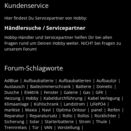
Kundenservice
Hier findest Du Servicepartner von Hobby:
Händlersuche / Servicepartner
Hobby-Händler und Servicepartner helfen Dir bei allen
Fragen rund um Deinen Hobby weiter. NICHT bei Fragen zu
unserem Forum!
Forum-Schlagworte
AdBlue
Aufbaubatterie
Aufbaubatterien
Aufbautür
Austausch
Badezimmerschrank
Batterie
Dometic
Dusche
Elektrik
Fenster
Galerie
Gas
GFK
Heizung
Hobby
Kabeldurchführung
Kabel Verlegung
Klimaanlage
Kühlschrank
Landstrom
LiFePO4
markise
Maxia
Navi
Optima Ontour
panel
Reifen
Reparatur
Reparatursatz
Rollo
Rollos
Rücklichter
Sicherung
Solar
Starterbatterie
Strom
Thule
Trennrelais
Tür
VAN
Vorstellung