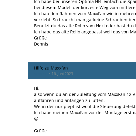
Ich habe bei unseren Optima HFL einfach die Spa
bei diesem Modell der kürzeste Weg vom mittlere
Ich hab den Rahmen vom MaxxFan wie in mehrere
verklebt. So braucht man garkeine Schrauben be
Benutzt du das alte Rollo vom Heki oder hast du
Ich habe das alte Rollo angepasst weil das von M
Grüße
Dennis
Hilfe zu Maxxfan
devoma
16. Juni 2023
Hi,
also wenn du an der Zuleitung vom MaxxFan 12 V
auffahren und anfangen zu lüften.
Wenn der nur piept ist wohl die Steuerung defekt
Ich habe meinen MaxxFan vor der Montage erstma
😉
Grüße