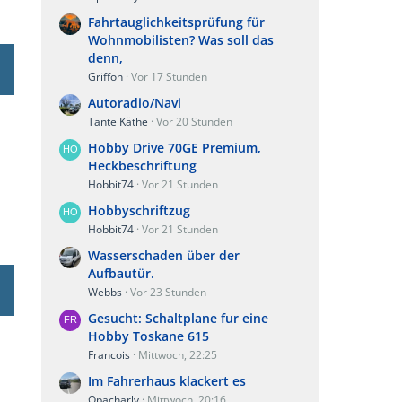
Fahrtauglichkeitsprüfung für
Wohnmobilisten? Was soll das
denn,
Griffon
Vor 17 Stunden
Autoradio/Navi
Tante Käthe
Vor 20 Stunden
Hobby Drive 70GE Premium,
Heckbeschriftung
Hobbit74
Vor 21 Stunden
Hobbyschriftzug
Hobbit74
Vor 21 Stunden
Wasserschaden über der
Aufbautür.
Webbs
Vor 23 Stunden
Gesucht: Schaltplane fur eine
Hobby Toskane 615
Francois
Mittwoch, 22:25
Im Fahrerhaus klackert es
Opacharly
Mittwoch, 20:16