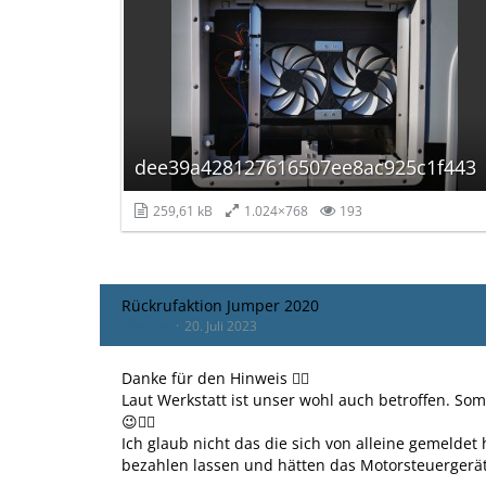
dee39a428127616507ee8ac925c1f443
259,61 kB
1.024×768
193
Rückrufaktion Jumper 2020
devoma
20. Juli 2023
Danke für den Hinweis 👍🏻
Laut Werkstatt ist unser wohl auch betroffen. Som
😉👌🏻
Ich glaub nicht das die sich von alleine gemeldet 
bezahlen lassen und hätten das Motorsteuergerät