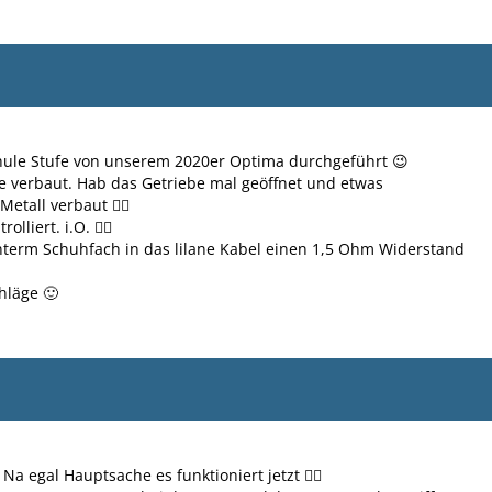
Thule Stufe von unserem 2020er Optima durchgeführt 😉
e verbaut. Hab das Getriebe mal geöffnet und etwas
etall verbaut 👍🏻
liert. i.O. 👌🏻
unterm Schuhfach in das lilane Kabel einen 1,5 Ohm Widerstand
chläge 🙂
a egal Hauptsache es funktioniert jetzt 👍🏻