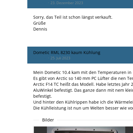
devoma
23. Dezember 2023
Sorry, das Teil ist schon längst verkauft.
Grüße
Dennis
Dometic RML 8230 kaum Kühlung
devoma
25. Juli 2023
Mein Dometic 10.4 kam mit den Temperaturen in It
Es gibt von Arctic so 140 mm PC Lüfter die nen T
Arctic F14 TC heißt das Modell. Habe letztes Jahr
AluWinkel befestigt. Das ganze dann mit nem kle
befestigt.
Und hinter den Kühlrippen habe ich die Wärmelei
Die Kühlleistung ist nun um Welten besser wie vo
Bilder