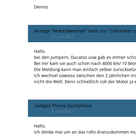
Dennis
Anzeige "Motorölwechsel" nach nur 13 Monaten u
devoma
11. Juni 2023
Hallo,
bei den Jumpern, Ducatos usw gab es immer sch
Bei mir kam sie auch schon nach 4000 km/ 10 Mo
Die Meldung kann man einfach selber zurücksetze
Ich wechsel sowieso zwischen den 2 jährlichen In
nicht die Welt. Denn schließlich soll der Motor ja 
Leidiges Thema Dachplissee
devoma
9. Juni 2023
Hallo,
ich denke mal um an das rollo dranzukommen m