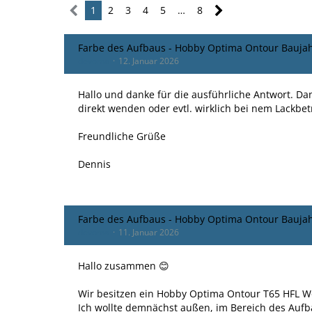
1
2
3
4
5
…
8
Farbe des Aufbaus - Hobby Optima Ontour Bauja
devoma
12. Januar 2026
Hallo und danke für die ausführliche Antwort. D
direkt wenden oder evtl. wirklich bei nem Lackbet
Freundliche Grüße
Dennis
Farbe des Aufbaus - Hobby Optima Ontour Bauja
devoma
11. Januar 2026
Hallo zusammen 😊
Wir besitzen ein Hobby Optima Ontour T65 HFL 
Ich wollte demnächst außen, im Bereich des Auf