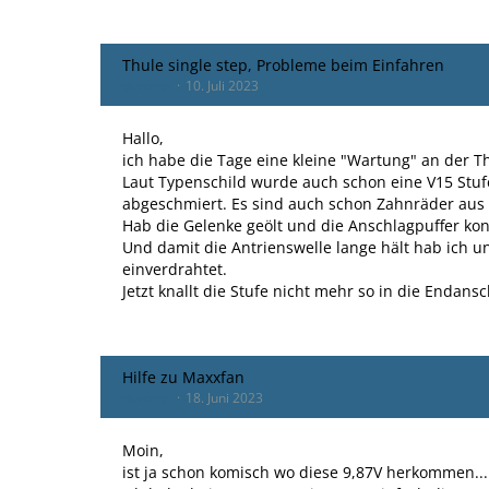
Thule single step, Probleme beim Einfahren
devoma
10. Juli 2023
Hallo,
ich habe die Tage eine kleine "Wartung" an der 
Laut Typenschild wurde auch schon eine V15 Stuf
abgeschmiert. Es sind auch schon Zahnräder aus M
Hab die Gelenke geölt und die Anschlagpuffer kontrol
Und damit die Antrienswelle lange hält hab ich 
einverdrahtet.
Jetzt knallt die Stufe nicht mehr so in die Endans
Hilfe zu Maxxfan
devoma
18. Juni 2023
Moin,
ist ja schon komisch wo diese 9,87V herkommen... N