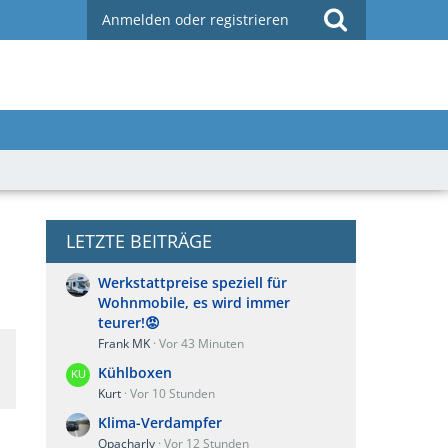
Anmelden oder registrieren
LETZTE BEITRÄGE
Werkstattpreise speziell für
Wohnmobile, es wird immer
teurer!😡
Frank MK
Vor 43 Minuten
Kühlboxen
Kurt
Vor 10 Stunden
Klima-Verdampfer
Opacharly
Vor 12 Stunden