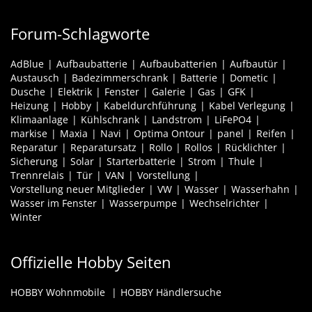
Forum-Schlagworte
AdBlue
Aufbaubatterie
Aufbaubatterien
Aufbautür
Austausch
Badezimmerschrank
Batterie
Dometic
Dusche
Elektrik
Fenster
Galerie
Gas
GFK
Heizung
Hobby
Kabeldurchführung
Kabel Verlegung
Klimaanlage
Kühlschrank
Landstrom
LiFePO4
markise
Maxia
Navi
Optima Ontour
panel
Reifen
Reparatur
Reparatursatz
Rollo
Rollos
Rücklichter
Sicherung
Solar
Starterbatterie
Strom
Thule
Trennrelais
Tür
VAN
Vorstellung
Vorstellung neuer Mitglieder
VW
Wasser
Wasserhahn
Wasser im Fenster
Wasserpumpe
Wechselrichter
Winter
Offizielle Hobby Seiten
HOBBY Wohnmobile
HOBBY Händlersuche