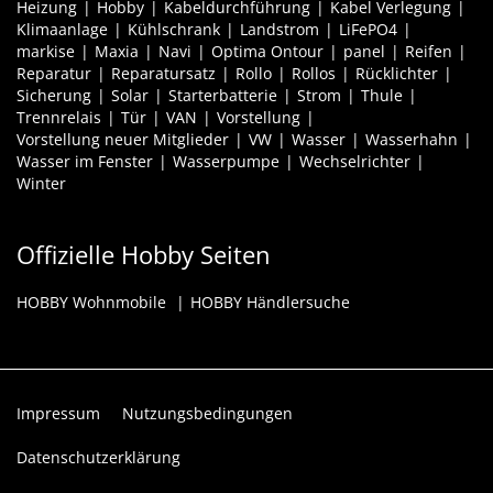
Heizung
Hobby
Kabeldurchführung
Kabel Verlegung
Klimaanlage
Kühlschrank
Landstrom
LiFePO4
markise
Maxia
Navi
Optima Ontour
panel
Reifen
Reparatur
Reparatursatz
Rollo
Rollos
Rücklichter
Sicherung
Solar
Starterbatterie
Strom
Thule
Trennrelais
Tür
VAN
Vorstellung
Vorstellung neuer Mitglieder
VW
Wasser
Wasserhahn
Wasser im Fenster
Wasserpumpe
Wechselrichter
Winter
Offizielle Hobby Seiten
HOBBY Wohnmobile
HOBBY Händlersuche
Impressum
Nutzungsbedingungen
Datenschutzerklärung