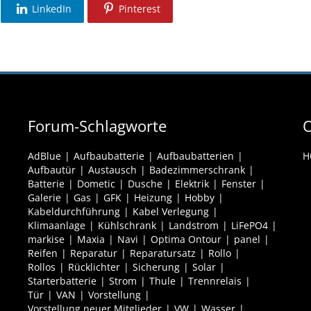
LinkedIn
Pinterest
Forum-Schlagworte
O
AdBlue
Aufbaubatterie
Aufbaubatterien
H
Aufbautür
Austausch
Badezimmerschrank
Batterie
Dometic
Dusche
Elektrik
Fenster
Galerie
Gas
GFK
Heizung
Hobby
Kabeldurchführung
Kabel Verlegung
Klimaanlage
Kühlschrank
Landstrom
LiFePO4
markise
Maxia
Navi
Optima Ontour
panel
Reifen
Reparatur
Reparatursatz
Rollo
Rollos
Rücklichter
Sicherung
Solar
Starterbatterie
Strom
Thule
Trennrelais
Tür
VAN
Vorstellung
Vorstellung neuer Mitglieder
VW
Wasser