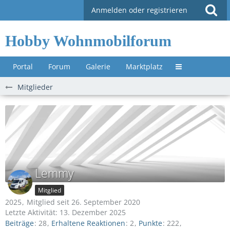
Anmelden oder registrieren
Hobby Wohnmobilforum
Portal
Forum
Galerie
Marktplatz
Untermenü »
Mitglieder
Lemmy
Mitglied
2025
Mitglied seit 26. September 2020
Letzte Aktivität:
13. Dezember 2025
Beiträge
28
Erhaltene Reaktionen
2
Punkte
222