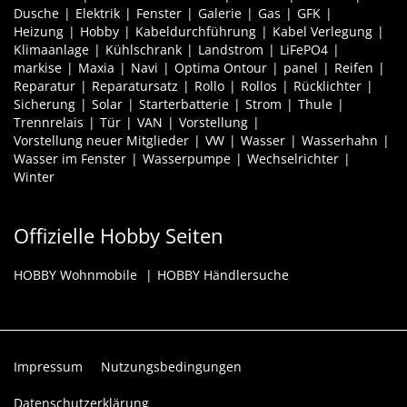
Dusche
Elektrik
Fenster
Galerie
Gas
GFK
Heizung
Hobby
Kabeldurchführung
Kabel Verlegung
Klimaanlage
Kühlschrank
Landstrom
LiFePO4
markise
Maxia
Navi
Optima Ontour
panel
Reifen
Reparatur
Reparatursatz
Rollo
Rollos
Rücklichter
Sicherung
Solar
Starterbatterie
Strom
Thule
Trennrelais
Tür
VAN
Vorstellung
Vorstellung neuer Mitglieder
VW
Wasser
Wasserhahn
Wasser im Fenster
Wasserpumpe
Wechselrichter
Winter
Offizielle Hobby Seiten
HOBBY Wohnmobile
HOBBY Händlersuche
Impressum
Nutzungsbedingungen
Datenschutzerklärung