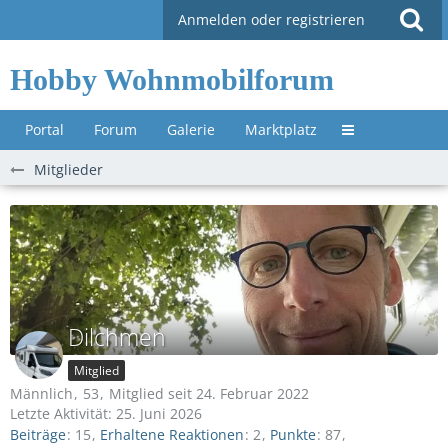
Anmelden oder registrieren
Hobby Wohnmobilforum
Portal
Forum
Galerie
Marktplatz
Untermenü »
Mitglieder
Dilchmen
Mitglied
Männlich
53
Mitglied seit 24. Februar 2022
Letzte Aktivität:
25. Juni 2026
Beiträge
15
Erhaltene Reaktionen
2
Punkte
87