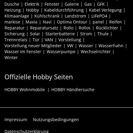
Dusche
Elektrik
Fenster
Galerie
Gas
GFK
Heizung
Hobby
Kabeldurchführung
Kabel Verlegung
Klimaanlage
Kühlschrank
Landstrom
LiFePO4
markise
Maxia
Navi
Optima Ontour
panel
Reifen
Reparatur
Reparatursatz
Rollo
Rollos
Rücklichter
Sicherung
Solar
Starterbatterie
Strom
Thule
Trennrelais
Tür
VAN
Vorstellung
Vorstellung neuer Mitglieder
VW
Wasser
Wasserhahn
Wasser im Fenster
Wasserpumpe
Wechselrichter
Winter
Offizielle Hobby Seiten
HOBBY Wohnmobile
HOBBY Händlersuche
Impressum
Nutzungsbedingungen
Datenschutzerklärung