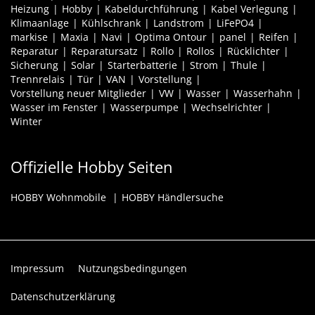
Heizung
Hobby
Kabeldurchführung
Kabel Verlegung
Klimaanlage
Kühlschrank
Landstrom
LiFePO4
markise
Maxia
Navi
Optima Ontour
panel
Reifen
Reparatur
Reparatursatz
Rollo
Rollos
Rücklichter
Sicherung
Solar
Starterbatterie
Strom
Thule
Trennrelais
Tür
VAN
Vorstellung
Vorstellung neuer Mitglieder
VW
Wasser
Wasserhahn
Wasser im Fenster
Wasserpumpe
Wechselrichter
Winter
Offizielle Hobby Seiten
HOBBY Wohnmobile
HOBBY Händlersuche
Impressum
Nutzungsbedingungen
Datenschutzerklärung