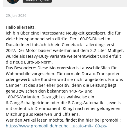
29. Juni 2026
Hallo allerseits,
ich bin über eine interessante Neuigkeit gestolpert, die für
viele hier spannend sein dürfte. Der 160‑PS‑Diesel im
Ducato feiert tatsächlich ein Comeback – allerdings erst
2027. Der Motor basiert weiterhin auf dem 2,2‑Liter‑Multijet,
wurde als Heavy‑Duty‑Variante weiterentwickelt und erfüllt
die neue Euro‑6e‑Norm.
Das Besondere: Diese Motorversion ist ausschließlich für
Wohnmobile vorgesehen. Für normale Ducato‑Transporter
oder gewerbliche Kunden wird sie nicht angeboten. Für uns
Camper ist das aber eher positiv, denn die Leistung liegt
genau zwischen den bekannten 140‑PS‑ und
180‑PS‑Varianten. Dazu gibt es wahlweise ein
6‑Gang‑Schaltgetriebe oder die 8‑Gang‑Automatik – jeweils
mit ordentlich Drehmoment. Klingt nach einer gelungenen
Mischung aus Reserven und Effizienz.
Wer den Artikel lesen möchte, findet ihn hier bei promobil:
https://www.promobil.de/neuhei…ucato-mit-160-ps-