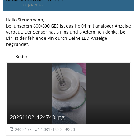
Lollo_C
22. Juli 2026
Hallo Steuermann,
bei unserem 600/690 GES ist das Ho 04 mit analoger Anzeige
verbaut. Der Sensor hat 5 Pins und 5 Adern. Ich denke, bei
Dir ist der fehlende Pin durch Deine LED-Anzeige
begründet.
Bilder
20251102_124743.jpg
240,24 kB
1.081×1.920
20