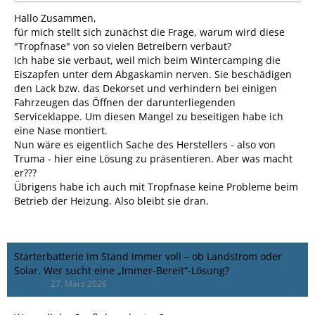
Hallo Zusammen,
für mich stellt sich zunächst die Frage, warum wird diese
"Tropfnase" von so vielen Betreibern verbaut?
Ich habe sie verbaut, weil mich beim Wintercamping die
Eiszapfen unter dem Abgaskamin nerven. Sie beschädigen
den Lack bzw. das Dekorset und verhindern bei einigen
Fahrzeugen das Öffnen der darunterliegenden
Serviceklappe. Um diesen Mangel zu beseitigen habe ich
eine Nase montiert.
Nun wäre es eigentlich Sache des Herstellers - also von
Truma - hier eine Lösung zu präsentieren. Aber was macht
er???
Übrigens habe ich auch mit Tropfnase keine Probleme beim
Betrieb der Heizung. Also bleibt sie dran.
Starterbatterie im Stand immer voll – ob Landstrom oder
Solar. Wer sucht eine „Immer-Bereit“-Lösung?
Lollo_C
27. März 2026