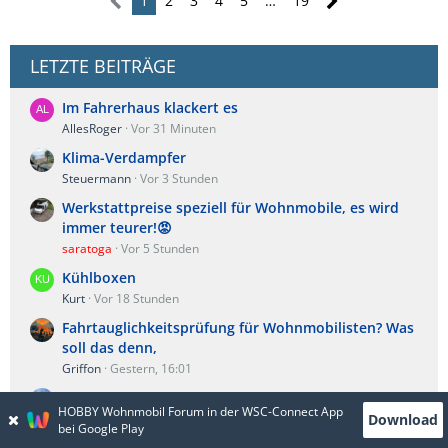
1
2
3
4
5
…
19
LETZTE BEITRÄGE
Im Fahrerhaus klackert es
AllesRoger
Vor 31 Minuten
Klima-Verdampfer
Steuermann
Vor 3 Stunden
Werkstattpreise speziell für Wohnmobile, es wird
immer teurer!😡
saratoga
Vor 5 Stunden
Kühlboxen
Kurt
Vor 18 Stunden
Fahrtauglichkeitsprüfung für Wohnmobilisten? Was
soll das denn,
Griffon
Gestern, 16:01
Autoradio/Navi
HOBBY Wohnmobil Forum in der WSC-Connect App
Tante Käthe
Gestern, 12:22
Download
bei Google Play
Hobby Drive 70GE Premium, Heckbeschriftung