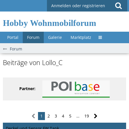
Anmelden oder registrieren
Hobby Wohnmobilforum
Portal
Forum
Galerie
Marktplatz
Untermenü »
Forum
Beiträge von Lollo_C
Partner:
1
2
3
4
5
…
19
Deckel und Sensor FW Tank