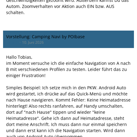
Geschwindigkeiten gezoomt wird. Außerdem kannst Du das
Autom. Zoomverhalten vor Aktion auch EIN bzw. AUS
schalten.
Vorstellung: Camping Navi by POIbase
Lollo_C
10. Juni 2026
Hallo Tobias,
im Moment versuche ich die einfache Navigation von A nach
B mit verschiedenen Profilen zu testen. Leider führt das zu
einiger Frustration!
Simples Beispiel: Ich setze mich in den PKW. Android Auto
wird gestartet, ich drücke auf das Quick-Menü und möchte
nach Hause navigieren. Kommt Fehler: Keine Heimatadresse
hinterlegt! Also rechts ranfahren, auf Handy umschalten,
dort auf "nach Hause" tippen und wieder "keine
Heimatadresse". Gehe ich dann auf Heimatadresse, steht
dort meine Anschrift. Ich muss dann nur einmal speichern
und dann erst kann ich die Navigation starten. Wird dann
auch von Android Auto übernommen.